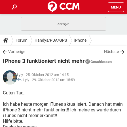
MENU
HOME
SPIELE
STREAMING
TIPPS & TRICKS
Forum
Handys/PDA/GPS
iPhone
ANDROID
IOS
SPIELE
STREAMING
DOWNLOADS
Vorherige
Nächste
WINDOWS 10
INSTAGRAM
ANDROID
IOS
IPhone 3 funktioniert nicht mehr
WHATSAPP
SPIELE
TIKTOK
STREAMING
Geschlossen
FORUM
WINDOWS 10
INSTAGRAM
FACEBOOK
ANDROID
HARDWARE
IOS
Lyly
- 25. Oktober 2012 um 14:15
WHATSAPP
SPIELE
TIKTOK
STREAMING
LEXIKON
Lyly -
29. Oktober 2012 um 15:59
WINDOWS 10
INSTAGRAM
FACEBOOK
ANDROID
HARDWARE
IOS
WHATSAPP
SPIELE
TIKTOK
STREAMING
Guten Tag,
WINDOWS 10
INSTAGRAM
FACEBOOK
ANDROID
HARDWARE
IOS
Ich habe heute morgen iTunes aktualisiert. Danach hat mein
WHATSAPP
TIKTOK
iPhone 3 nicht mehr funktioniert!! Ich meine es wurde durch
WINDOWS 10
INSTAGRAM
FACEBOOK
HARDWARE
iTunes nicht mehr erkannt!!
WHATSAPP
TIKTOK
Hilfe bitte.
Danke im voraus.