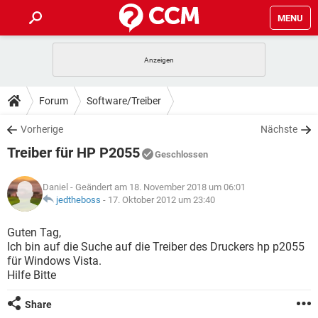
MENU
HOME
SPIELE
STREAMING
TIPPS & TRICKS
Forum
Software/Treiber
ANDROID
IOS
SPIELE
STREAMING
DOWNLOADS
Vorherige
Nächste
WINDOWS 10
INSTAGRAM
ANDROID
IOS
Treiber für HP P2055
WHATSAPP
SPIELE
TIKTOK
STREAMING
Geschlossen
FORUM
WINDOWS 10
INSTAGRAM
FACEBOOK
ANDROID
HARDWARE
IOS
Daniel
- Geändert am 18. November 2018 um 06:01
WHATSAPP
SPIELE
TIKTOK
STREAMING
LEXIKON
jedtheboss
-
17. Oktober 2012 um 23:40
WINDOWS 10
INSTAGRAM
FACEBOOK
ANDROID
HARDWARE
IOS
WHATSAPP
SPIELE
TIKTOK
STREAMING
Guten Tag,
WINDOWS 10
INSTAGRAM
Ich bin auf die Suche auf die Treiber des Druckers hp p2055
FACEBOOK
ANDROID
HARDWARE
IOS
für Windows Vista.
WHATSAPP
TIKTOK
Hilfe Bitte
WINDOWS 10
INSTAGRAM
FACEBOOK
HARDWARE
WHATSAPP
TIKTOK
Share