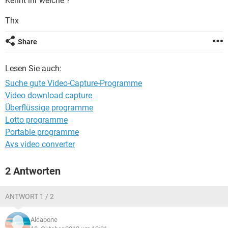
Kennt ihr welche ?
FACEBOOK
HARDWARE
Thx
Share
Lesen Sie auch:
Suche gute Video-Capture-Programme
Video download capture
Überflüssige programme
Lotto programme
Portable programme
Avs video converter
2 Antworten
ANTWORT 1 / 2
Alcapone