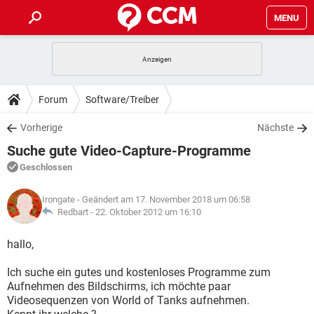
MENU
HOME
SPIELE
STREAMING
TIPPS & TRICKS
Forum
Software/Treiber
ANDROID
IOS
SPIELE
STREAMING
DOWNLOADS
Vorherige
Nächste
WINDOWS 10
INSTAGRAM
ANDROID
IOS
Suche gute Video-Capture-Programme
WHATSAPP
SPIELE
TIKTOK
STREAMING
FORUM
WINDOWS 10
INSTAGRAM
Geschlossen
FACEBOOK
ANDROID
HARDWARE
IOS
WHATSAPP
SPIELE
TIKTOK
STREAMING
LEXIKON
WINDOWS 10
Irongate
- Geändert am 17. November 2018 um 06:58
INSTAGRAM
FACEBOOK
ANDROID
HARDWARE
IOS
Redbart -
22. Oktober 2012 um 16:10
WHATSAPP
SPIELE
TIKTOK
STREAMING
WINDOWS 10
INSTAGRAM
hallo,
FACEBOOK
ANDROID
HARDWARE
IOS
WHATSAPP
TIKTOK
Ich suche ein gutes und kostenloses Programme zum
WINDOWS 10
INSTAGRAM
FACEBOOK
HARDWARE
Aufnehmen des Bildschirms, ich möchte paar
WHATSAPP
TIKTOK
Videosequenzen von World of Tanks aufnehmen.