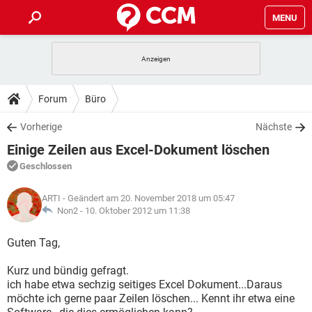
MENU
HOME
SPIELE
STREAMING
TIPPS & TRICKS
Forum
Büro
ANDROID
IOS
SPIELE
STREAMING
DOWNLOADS
Vorherige
Nächste
WINDOWS 10
INSTAGRAM
ANDROID
IOS
Einige Zeilen aus Excel-Dokument löschen
WHATSAPP
SPIELE
TIKTOK
STREAMING
FORUM
WINDOWS 10
INSTAGRAM
Geschlossen
FACEBOOK
ANDROID
HARDWARE
IOS
WHATSAPP
SPIELE
TIKTOK
STREAMING
LEXIKON
WINDOWS 10
ARTI
- Geändert am 20. November 2018 um 05:47
INSTAGRAM
FACEBOOK
ANDROID
HARDWARE
IOS
Non2 -
10. Oktober 2012 um 11:38
WHATSAPP
SPIELE
TIKTOK
STREAMING
WINDOWS 10
INSTAGRAM
Guten Tag,
FACEBOOK
ANDROID
HARDWARE
IOS
WHATSAPP
TIKTOK
Kurz und bündig gefragt.
WINDOWS 10
INSTAGRAM
FACEBOOK
HARDWARE
ich habe etwa sechzig seitiges Excel Dokument...Daraus
WHATSAPP
TIKTOK
möchte ich gerne paar Zeilen löschen... Kennt ihr etwa eine