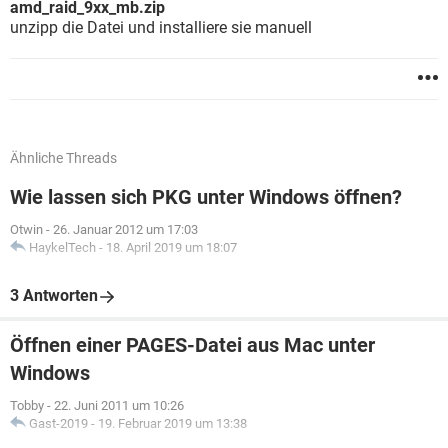
amd_raid_9xx_mb.zip
unzipp die Datei und installiere sie manuell
Ähnliche Threads
Wie lassen sich PKG unter Windows öffnen?
Otwin
-
26. Januar 2012 um 17:03
HaykelTech
-
18. April 2019 um 18:07
3 Antworten
Öffnen einer PAGES-Datei aus Mac unter
Windows
Tobby
-
22. Juni 2011 um 10:26
Gast-2019
-
19. Februar 2019 um 13:38