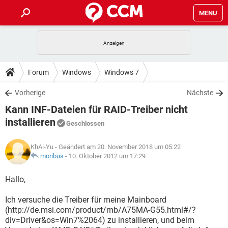
MENU
HOME
SPIELE
STREAMING
TIPPS & TRICKS
Forum
Windows
Windows 7
ANDROID
IOS
SPIELE
STREAMING
DOWNLOADS
Vorherige
Nächste
WINDOWS 10
INSTAGRAM
ANDROID
IOS
Kann INF-Dateien für RAID-Treiber nicht
WHATSAPP
SPIELE
TIKTOK
STREAMING
FORUM
WINDOWS 10
INSTAGRAM
installieren
Geschlossen
FACEBOOK
ANDROID
HARDWARE
IOS
WHATSAPP
SPIELE
TIKTOK
STREAMING
LEXIKON
WINDOWS 10
INSTAGRAM
KhAi-Yu
- Geändert am 20. November 2018 um 05:22
FACEBOOK
ANDROID
HARDWARE
IOS
moribus
-
10. Oktober 2012 um 17:29
WHATSAPP
SPIELE
TIKTOK
STREAMING
WINDOWS 10
INSTAGRAM
Hallo,
FACEBOOK
ANDROID
HARDWARE
IOS
WHATSAPP
TIKTOK
WINDOWS 10
INSTAGRAM
Ich versuche die Treiber für meine Mainboard
FACEBOOK
HARDWARE
(http://de.msi.com/product/mb/A75MA-G55.html#/?
WHATSAPP
TIKTOK
div=Driver&os=Win7%2064) zu installieren, und beim