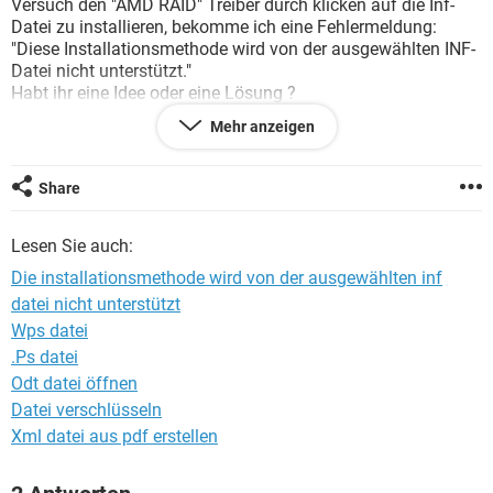
Versuch den "AMD RAID" Treiber durch klicken auf die Inf-
FACEBOOK
HARDWARE
Datei zu installieren, bekomme ich eine Fehlermeldung:
"Diese Installationsmethode wird von der ausgewählten INF-
Datei nicht unterstützt."
Habt ihr eine Idee oder eine Lösung ?
besten dank im voraus
Mehr anzeigen
Windows 7 / Firefox 15.0.1
Share
Lesen Sie auch:
Die installationsmethode wird von der ausgewählten inf
datei nicht unterstützt
Wps datei
.Ps datei
Odt datei öffnen
Datei verschlüsseln
Xml datei aus pdf erstellen