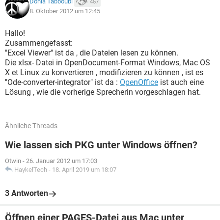
Donia Tabboubi
457
8. Oktober 2012 um 12:45
Hallo!
Zusammengefasst:
"Excel Viewer" ist da , die Dateien lesen zu können.
Die xlsx- Datei in OpenDocument-Format Windows, Mac OS
X et Linux zu konvertieren , modifizieren zu können , ist es
"Ode-converter-integrator" ist da :
OpenOffice
ist auch eine
Lösung , wie die vorherige Sprecherin vorgeschlagen hat.
Ähnliche Threads
Wie lassen sich PKG unter Windows öffnen?
Otwin
-
26. Januar 2012 um 17:03
HaykelTech
-
18. April 2019 um 18:07
3 Antworten
Öffnen einer PAGES-Datei aus Mac unter