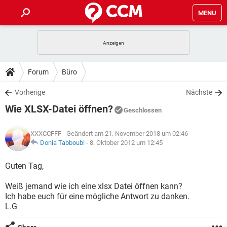
MENU
HOME
SPIELE
STREAMING
TIPPS & TRICKS
Forum
Büro
ANDROID
IOS
SPIELE
STREAMING
DOWNLOADS
Vorherige
Nächste
WINDOWS 10
INSTAGRAM
ANDROID
IOS
Wie XLSX-Datei öffnen?
WHATSAPP
SPIELE
TIKTOK
STREAMING
Geschlossen
FORUM
WINDOWS 10
INSTAGRAM
FACEBOOK
ANDROID
HARDWARE
IOS
XXXCCFFF
- Geändert am 21. November 2018 um 02:46
WHATSAPP
SPIELE
TIKTOK
STREAMING
LEXIKON
Donia Tabboubi
-
8. Oktober 2012 um 12:45
WINDOWS 10
INSTAGRAM
FACEBOOK
ANDROID
HARDWARE
IOS
WHATSAPP
SPIELE
TIKTOK
STREAMING
Guten Tag,
WINDOWS 10
INSTAGRAM
FACEBOOK
ANDROID
HARDWARE
IOS
Weiß jemand wie ich eine xlsx Datei öffnen kann?
WHATSAPP
TIKTOK
Ich habe euch für eine mögliche Antwort zu danken.
WINDOWS 10
INSTAGRAM
FACEBOOK
HARDWARE
L.G
WHATSAPP
TIKTOK