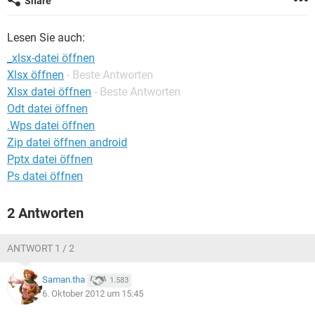
Share
FACEBOOK
HARDWARE
Lesen Sie auch:
_xlsx-datei öffnen
Xlsx öffnen
- Beste Antworten
Xlsx datei öffnen
- Beste Antworten
Odt datei öffnen
.Wps datei öffnen
Zip datei öffnen android
Pptx datei öffnen
Ps datei öffnen
2 Antworten
ANTWORT 1 / 2
Saman.tha
1.583
6. Oktober 2012 um 15:45