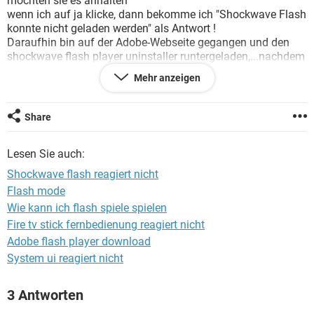
möchten sie es anhalten"
FACEBOOK
HARDWARE
wenn ich auf ja klicke, dann bekomme ich "Shockwave Flash
konnte nicht geladen werden" als Antwort !
Daraufhin bin auf der Adobe-Webseite gegangen und den
shockwave flash player uninstaller runtergeladen,...nachdem
ich ihn deinstalliert hatte, habe ich meinen Rechner neu
Mehr anzeigen
gestartet, um festzustellen, dass die Meldung noch
angezeigt wird :(
Share
Wie kann ich diese blöde Meldung endgültig los werden ?
Lesen Sie auch:
Vielen Dank
Shockwave flash reagiert nicht
Flash mode
Wie kann ich flash spiele spielen
Fire tv stick fernbedienung reagiert nicht
Adobe flash player download
System ui reagiert nicht
3 Antworten