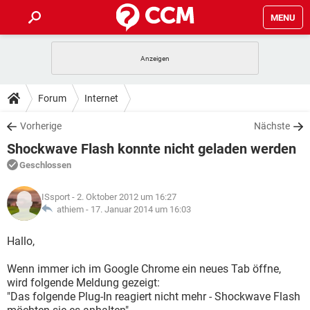
MENU
HOME
SPIELE
STREAMING
TIPPS & TRICKS
Forum
Internet
ANDROID
IOS
SPIELE
STREAMING
DOWNLOADS
Vorherige
Nächste
WINDOWS 10
INSTAGRAM
ANDROID
IOS
Shockwave Flash konnte nicht geladen werden
WHATSAPP
SPIELE
TIKTOK
STREAMING
FORUM
WINDOWS 10
INSTAGRAM
Geschlossen
FACEBOOK
ANDROID
HARDWARE
IOS
WHATSAPP
SPIELE
TIKTOK
STREAMING
LEXIKON
WINDOWS 10
ISsport
- 2. Oktober 2012 um 16:27
INSTAGRAM
FACEBOOK
ANDROID
HARDWARE
IOS
athiem -
17. Januar 2014 um 16:03
WHATSAPP
SPIELE
TIKTOK
STREAMING
WINDOWS 10
INSTAGRAM
Hallo,
FACEBOOK
ANDROID
HARDWARE
IOS
WHATSAPP
TIKTOK
Wenn immer ich im Google Chrome ein neues Tab öffne,
WINDOWS 10
INSTAGRAM
FACEBOOK
HARDWARE
wird folgende Meldung gezeigt:
WHATSAPP
TIKTOK
"Das folgende Plug-In reagiert nicht mehr - Shockwave Flash