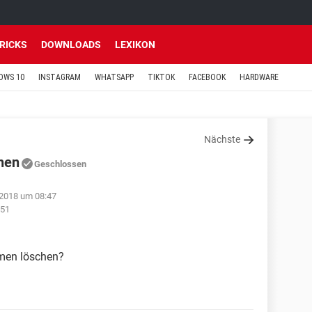
TRICKS
DOWNLOADS
LEXIKON
OWS 10
INSTAGRAM
WHATSAPP
TIKTOK
FACEBOOK
HARDWARE
Nächste
hen
Geschlossen
2018 um 08:47
:51
amen löschen?