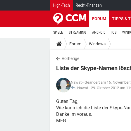
High-Tech
Recht-Finanzen
FORUM
TIPPS & 
SPIELE
STREAMING
ANDROID
IOS
WIND
Forum
Windows
Vorherige
Liste der Skype-Namen lösc
Nawat
- Geändert am 16. November 
Nawat -
29. Oktober 2012 um 11
Guten Tag,
Wie kann ich die Liste der Skype-N
Danke im voraus.
MFG