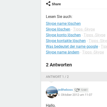
Share
Lesen Sie auch:
Skype name löschen
Skype löschen
-
Tipps -Skype
Skype konto löschen
-
Tipps -Skype
Skype kontakte löschen
-
Tipps -Sky
Was bedeutet der name google
-
Tip
Skype name ändern
-
Tipps -Skype
2 Antworten
ANTWORT 1 / 2
jedtheboss
5.661
3. Oktober 2012 um 11:07
Hallo,