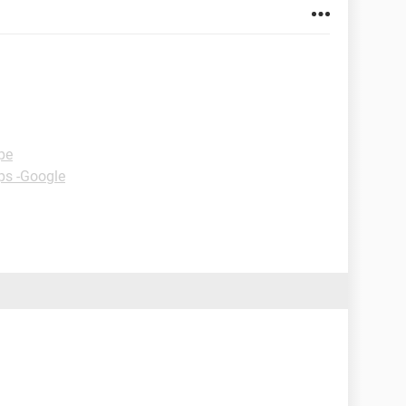
pe
ps -Google