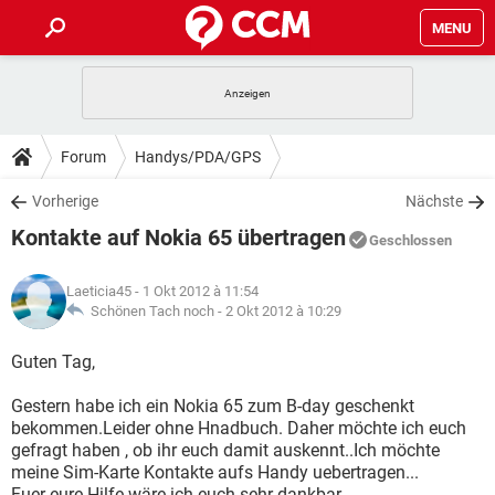
MENU
HOME
SPIELE
STREAMING
TIPPS & TRICKS
Forum
Handys/PDA/GPS
ANDROID
IOS
SPIELE
STREAMING
DOWNLOADS
Vorherige
Nächste
WINDOWS 10
INSTAGRAM
ANDROID
IOS
Kontakte auf Nokia 65 übertragen
WHATSAPP
SPIELE
TIKTOK
STREAMING
Geschlossen
FORUM
WINDOWS 10
INSTAGRAM
FACEBOOK
ANDROID
HARDWARE
IOS
Laeticia45
- 1 Okt 2012 à 11:54
WHATSAPP
SPIELE
TIKTOK
STREAMING
LEXIKON
Schönen Tach noch -
2 Okt 2012 à 10:29
WINDOWS 10
INSTAGRAM
FACEBOOK
ANDROID
HARDWARE
IOS
WHATSAPP
SPIELE
TIKTOK
STREAMING
Guten Tag,
WINDOWS 10
INSTAGRAM
FACEBOOK
ANDROID
HARDWARE
IOS
Gestern habe ich ein Nokia 65 zum B-day geschenkt
WHATSAPP
TIKTOK
bekommen.Leider ohne Hnadbuch. Daher möchte ich euch
WINDOWS 10
INSTAGRAM
FACEBOOK
HARDWARE
gefragt haben , ob ihr euch damit auskennt..Ich möchte
WHATSAPP
TIKTOK
meine Sim-Karte Kontakte aufs Handy uebertragen...
Fuer eure Hilfe wäre ich euch sehr dankbar.