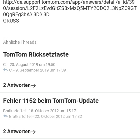
http://de.support.tomtom.com/app/answers/detail/a_id/39
0/session/L2F2LzEvdGltZS8xMzQ5MTY2ODQ2L3NpZC9GT
0QqREg3bA%3D%3D
GRUSS
Ähnliche Threads
TomTom Rücksetztaste
C.
-
23. August 2019 um 19:50
C.
-
9. September 2019 um 17:39
2 Antworten
Fehler 1152 beim TomTom-Update
Bratkartoffel
-
18. Oktober 2012 um 15:17
Bratkartoffel
-
22. Oktober 2012 um 17:32
2 Antworten