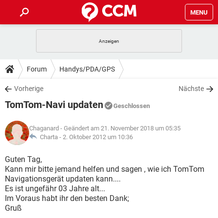
MENU
HOME
SPIELE
STREAMING
TIPPS & TRICKS
Forum
Handys/PDA/GPS
ANDROID
IOS
SPIELE
STREAMING
DOWNLOADS
Vorherige
Nächste
WINDOWS 10
INSTAGRAM
ANDROID
IOS
TomTom-Navi updaten
WHATSAPP
SPIELE
TIKTOK
STREAMING
Geschlossen
FORUM
WINDOWS 10
INSTAGRAM
FACEBOOK
ANDROID
HARDWARE
IOS
Chaganard
- Geändert am 21. November 2018 um 05:35
WHATSAPP
SPIELE
TIKTOK
STREAMING
LEXIKON
Charta -
2. Oktober 2012 um 10:36
WINDOWS 10
INSTAGRAM
FACEBOOK
ANDROID
HARDWARE
IOS
WHATSAPP
SPIELE
TIKTOK
STREAMING
Guten Tag,
WINDOWS 10
INSTAGRAM
Kann mir bitte jemand helfen und sagen , wie ich TomTom
FACEBOOK
ANDROID
HARDWARE
IOS
Navigationsgerät updaten kann....
WHATSAPP
TIKTOK
Es ist ungefähr 03 Jahre alt...
WINDOWS 10
INSTAGRAM
FACEBOOK
HARDWARE
Im Voraus habt ihr den besten Dank;
WHATSAPP
TIKTOK
Gruß