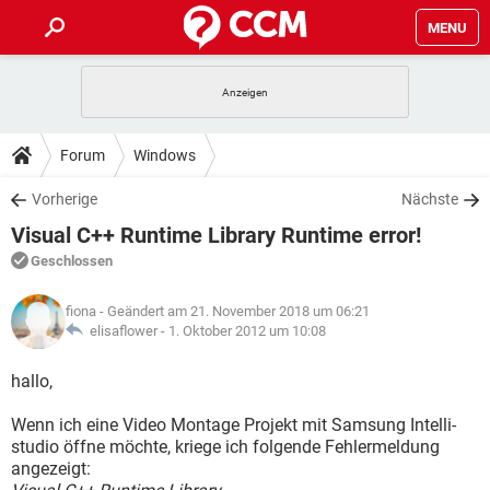
MENU
HOME
SPIELE
STREAMING
TIPPS & TRICKS
Forum
Windows
ANDROID
IOS
SPIELE
STREAMING
DOWNLOADS
Vorherige
Nächste
WINDOWS 10
INSTAGRAM
ANDROID
IOS
Visual C++ Runtime Library Runtime error!
WHATSAPP
SPIELE
TIKTOK
STREAMING
FORUM
WINDOWS 10
INSTAGRAM
Geschlossen
FACEBOOK
ANDROID
HARDWARE
IOS
WHATSAPP
SPIELE
TIKTOK
STREAMING
LEXIKON
WINDOWS 10
fiona
- Geändert am 21. November 2018 um 06:21
INSTAGRAM
FACEBOOK
ANDROID
HARDWARE
IOS
elisaflower -
1. Oktober 2012 um 10:08
WHATSAPP
SPIELE
TIKTOK
STREAMING
WINDOWS 10
INSTAGRAM
hallo,
FACEBOOK
ANDROID
HARDWARE
IOS
WHATSAPP
TIKTOK
Wenn ich eine Video Montage Projekt mit Samsung Intelli-
WINDOWS 10
INSTAGRAM
FACEBOOK
HARDWARE
studio öffne möchte, kriege ich folgende Fehlermeldung
WHATSAPP
TIKTOK
angezeigt: