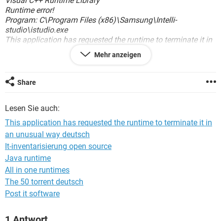
Visual C++ Runtime Library
FACEBOOK
HARDWARE
Runtime error!
Program: C\Program Files (x86)\Samsung\Intelli-
studio\istudio.exe
This application has requested the runtime to terminate it in
an unusual way.
Mehr anzeigen
Please contact the application's support team for more
information.
Share
BS ist Windows 7 SP1
eine Idee?
Lesen Sie auch:
Gruß
This application has requested the runtime to terminate it in
an unusual way deutsch
It-inventarisierung open source
Java runtime
All in one runtimes
The 50 torrent deutsch
Post it software
1 Antwort