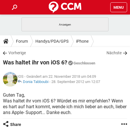
MENU
HOME
SPIELE
STREAMING
TIPPS & TRICKS
Forum
Handys/PDA/GPS
iPhone
ANDROID
IOS
SPIELE
STREAMING
DOWNLOADS
Vorherige
Nächste
WINDOWS 10
INSTAGRAM
ANDROID
IOS
Was haltet ihr von iOS 6?
WHATSAPP
SPIELE
TIKTOK
STREAMING
Geschlossen
FORUM
WINDOWS 10
INSTAGRAM
FACEBOOK
ANDROID
HARDWARE
IOS
IOS
- Geändert am 22. November 2018 um 04:09
WHATSAPP
SPIELE
TIKTOK
STREAMING
LEXIKON
Donia Tabboubi
-
28. September 2012 um 12:07
WINDOWS 10
INSTAGRAM
FACEBOOK
ANDROID
HARDWARE
IOS
WHATSAPP
SPIELE
TIKTOK
STREAMING
Guten Tag,
WINDOWS 10
INSTAGRAM
Was haltet ihr vom iOS 6? Würdet es mir empfehlen? Wenn
FACEBOOK
ANDROID
HARDWARE
IOS
es hart auf hart kommt, wende ich mich lieber an euch, lieber
WHATSAPP
TIKTOK
ans Apple- Support... Danke euch.
WINDOWS 10
INSTAGRAM
FACEBOOK
HARDWARE
WHATSAPP
TIKTOK
Share