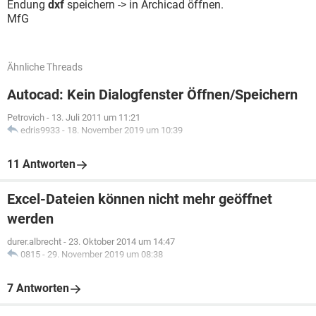
Endung
dxf
speichern -> in Archicad öffnen.
MfG
Ähnliche Threads
Autocad: Kein Dialogfenster Öffnen/Speichern
Petrovich
-
13. Juli 2011 um 11:21
edris9933
-
18. November 2019 um 10:39
11 Antworten
Excel-Dateien können nicht mehr geöffnet
werden
durer.albrecht
-
23. Oktober 2014 um 14:47
0815
-
29. November 2019 um 08:38
7 Antworten