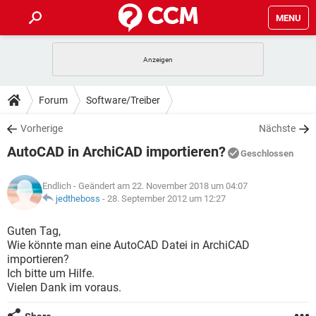
MENU
HOME
SPIELE
STREAMING
TIPPS & TRICKS
Forum
Software/Treiber
ANDROID
IOS
SPIELE
STREAMING
DOWNLOADS
Vorherige
Nächste
WINDOWS 10
INSTAGRAM
ANDROID
IOS
AutoCAD in ArchiCAD importieren?
WHATSAPP
SPIELE
TIKTOK
STREAMING
Geschlossen
FORUM
WINDOWS 10
INSTAGRAM
FACEBOOK
ANDROID
HARDWARE
IOS
Endlich
- Geändert am 22. November 2018 um 04:07
WHATSAPP
SPIELE
TIKTOK
STREAMING
LEXIKON
jedtheboss
-
28. September 2012 um 12:27
WINDOWS 10
INSTAGRAM
FACEBOOK
ANDROID
HARDWARE
IOS
WHATSAPP
SPIELE
TIKTOK
STREAMING
Guten Tag,
WINDOWS 10
INSTAGRAM
Wie könnte man eine AutoCAD Datei in ArchiCAD
FACEBOOK
ANDROID
HARDWARE
IOS
importieren?
WHATSAPP
TIKTOK
Ich bitte um Hilfe.
WINDOWS 10
INSTAGRAM
FACEBOOK
HARDWARE
Vielen Dank im voraus.
WHATSAPP
TIKTOK