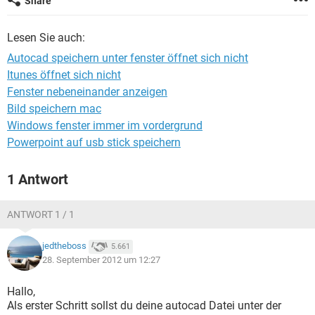
Share
FACEBOOK
HARDWARE
Lesen Sie auch:
Autocad speichern unter fenster öffnet sich nicht
Itunes öffnet sich nicht
Fenster nebeneinander anzeigen
Bild speichern mac
Windows fenster immer im vordergrund
Powerpoint auf usb stick speichern
1 Antwort
ANTWORT 1 / 1
jedtheboss
5.661
28. September 2012 um 12:27
Hallo,
Als erster Schritt sollst du deine autocad Datei unter der