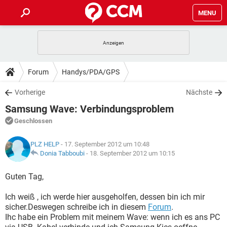
MENU
HOME
SPIELE
STREAMING
TIPPS & TRICKS
Forum
Handys/PDA/GPS
ANDROID
IOS
SPIELE
STREAMING
DOWNLOADS
Vorherige
Nächste
WINDOWS 10
INSTAGRAM
ANDROID
IOS
Samsung Wave: Verbindungsproblem
WHATSAPP
SPIELE
TIKTOK
STREAMING
FORUM
WINDOWS 10
INSTAGRAM
Geschlossen
FACEBOOK
ANDROID
HARDWARE
IOS
WHATSAPP
SPIELE
TIKTOK
STREAMING
LEXIKON
WINDOWS 10
PLZ HELP
- 17. September 2012 um 10:48
INSTAGRAM
FACEBOOK
ANDROID
HARDWARE
IOS
Donia Tabboubi
-
18. September 2012 um 10:15
WHATSAPP
SPIELE
TIKTOK
STREAMING
WINDOWS 10
INSTAGRAM
Guten Tag,
FACEBOOK
ANDROID
HARDWARE
IOS
WHATSAPP
TIKTOK
Ich weiß , ich werde hier ausgeholfen, dessen bin ich mir
WINDOWS 10
INSTAGRAM
FACEBOOK
HARDWARE
sicher.Deswegen schreibe ich in diesem
Forum
.
WHATSAPP
TIKTOK
Ihc habe ein Problem mit meinem Wave: wenn ich es ans PC