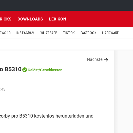
TRICKS
DOWNLOADS
LEXIKON
OWS 10
INSTAGRAM
WHATSAPP
TIKTOK
FACEBOOK
HARDWARE
Nächste
ro B5310
Gelöst
/Geschlossen
4:43
orby pro B5310 kostenlos herunterladen und