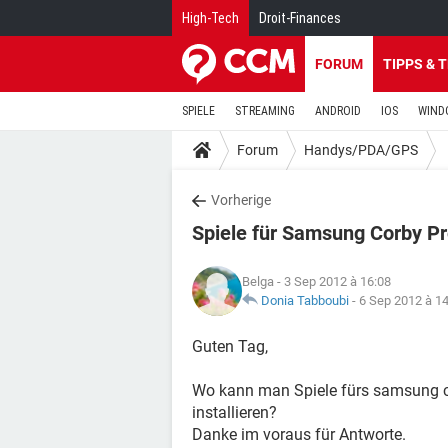
High-Tech
Droit-Finances
FORUM
TIPPS & 
SPIELE
STREAMING
ANDROID
IOS
WIND
Forum
Handys/PDA/GPS
Vorherige
Spiele für Samsung Corby P
Belga
- 3 Sep 2012 à 16:08
Donia Tabboubi
-
6 Sep 2012 à 1
Guten Tag,
Wo kann man Spiele fürs samsung c
installieren?
Danke im voraus für Antworte.