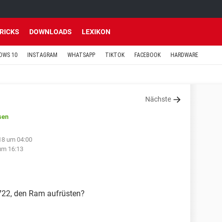
TRICKS
DOWNLOADS
LEXIKON
OWS 10
INSTAGRAM
WHATSAPP
TIKTOK
FACEBOOK
HARDWARE
Nächste
sen
18 um 04:00
um 16:13
722, den Ram aufrüsten?