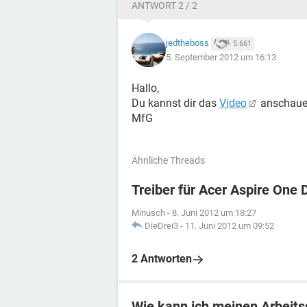
ANTWORT 2 / 2
jedtheboss
5.661
5. September 2012 um 16:13
Hallo,
Du kannst dir das
Video
anschaue
MfG
Ähnliche Threads
Treiber für Acer Aspire One
Minusch
-
8. Juni 2012 um 18:27
DieDrei3
-
11. Juni 2012 um 09:52
2 Antworten
Wie kann ich meinen Arbeits