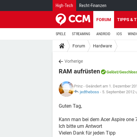
High-Tech
Recht-Finanzen
FORUM
TIPPS & 
SPIELE
STREAMING
ANDROID
IOS
WIND
Forum
Hardware
Vorherige
RAM aufrüsten
Gelöst
/Geschlos
Prinz
- Geändert am 1. Dezember 20
jedtheboss
-
5. September 2012 
Guten Tag,
Kann man bei dem Acer Aspire one 
Ich bitte um Antwort
Vielen Dank für jeden Tipp