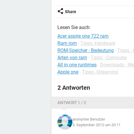
Share
Lesen Sie auch:
Acer aspire one 722 ram
Ram rom
-
Tipps -Hardware
ROM-Speicher - Bedeutung
-
Tipps -
Arten von ram
-
Tipps - Computer
All in one runtimes
-
Downloads - Weit
Apple one
-
Tipps -Streaming
2 Antworten
ANTWORT 1 / 2
anonymer Benutzer
3. September 2012 um 20:11