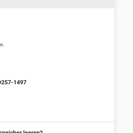
n.
 D257-1497
speicher leeren?