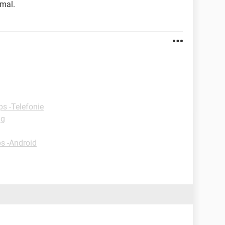
mal.
ps -Telefonie
ng
s -Android