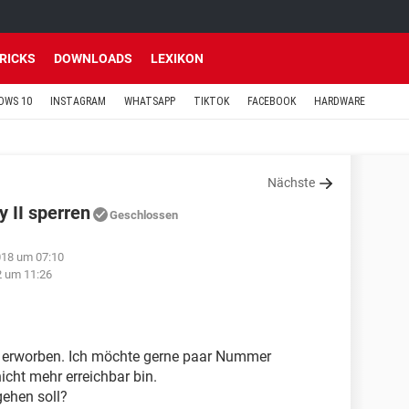
TRICKS
DOWNLOADS
LEXIKON
OWS 10
INSTAGRAM
WHATSAPP
TIKTOK
FACEBOOK
HARDWARE
Nächste
 II sperren
Geschlossen
018 um 07:10
2 um 11:26
I erworben. Ich möchte gerne paar Nummer
nicht mehr erreichbar bin.
gehen soll?