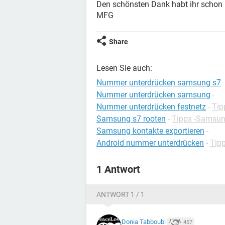
Den schönsten Dank habt ihr schon 
MFG
Share
Lesen Sie auch:
Nummer unterdrücken samsung s7
Nummer unterdrücken samsung
-
Nummer unterdrücken festnetz
-
Tip
Samsung s7 rooten
-
Tipps -Samsu
Samsung kontakte exportieren
-
Android nummer unterdrücken
-
Tipp
1 Antwort
ANTWORT 1 / 1
Donia Tabboubi
457