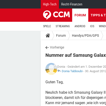
High-Tech
Recht-Finanzen
FORUM
TIPPS & 
SPIELE
STREAMING
ANDROID
IOS
WIND
Forum
Handys/PDA/GPS
Vorherige
Nummer auf Samsung Galaxy
Donia
- Geändert am 1. Dezember 2
Donia Tabboubi
-
30. August 201
Guten Tag,
Neulich habe ich Smasung Galaxy I
blockieren, damit ich für diejenigen 
Kann mir jemand sagen ,wie ich vor