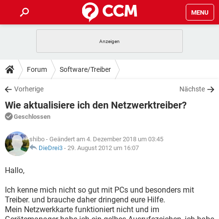
MENU
HOME
SPIELE
STREAMING
TIPPS & TRICKS
Forum
Software/Treiber
ANDROID
IOS
SPIELE
STREAMING
DOWNLOADS
Vorherige
Nächste
WINDOWS 10
INSTAGRAM
ANDROID
IOS
Wie aktualisiere ich den Netzwerktreiber?
WHATSAPP
SPIELE
TIKTOK
STREAMING
FORUM
WINDOWS 10
INSTAGRAM
Geschlossen
FACEBOOK
ANDROID
HARDWARE
IOS
WHATSAPP
SPIELE
TIKTOK
STREAMING
LEXIKON
WINDOWS 10
shibo
- Geändert am 4. Dezember 2018 um 03:45
INSTAGRAM
FACEBOOK
ANDROID
HARDWARE
IOS
DieDrei3
-
29. August 2012 um 16:07
WHATSAPP
SPIELE
TIKTOK
STREAMING
WINDOWS 10
INSTAGRAM
Hallo,
FACEBOOK
ANDROID
HARDWARE
IOS
WHATSAPP
TIKTOK
Ich kenne mich nicht so gut mit PCs und besonders mit
WINDOWS 10
INSTAGRAM
FACEBOOK
HARDWARE
Treiber. und brauche daher dringend eure Hilfe.
WHATSAPP
TIKTOK
Mein Netzwerkkarte funktioniert nicht und im