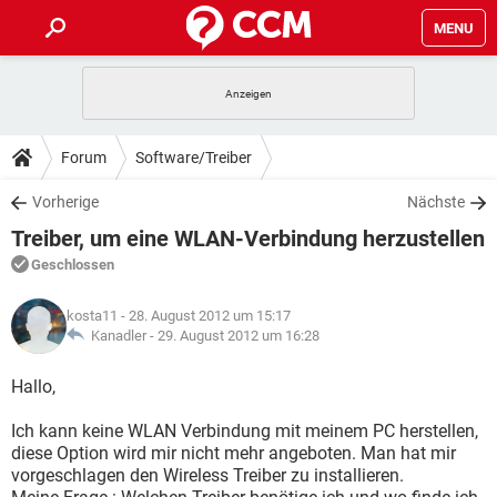
MENU
HOME
SPIELE
STREAMING
TIPPS & TRICKS
Forum
Software/Treiber
ANDROID
IOS
SPIELE
STREAMING
DOWNLOADS
Vorherige
Nächste
WINDOWS 10
INSTAGRAM
ANDROID
IOS
Treiber, um eine WLAN-Verbindung herzustellen
WHATSAPP
SPIELE
TIKTOK
STREAMING
FORUM
WINDOWS 10
INSTAGRAM
Geschlossen
FACEBOOK
ANDROID
HARDWARE
IOS
WHATSAPP
SPIELE
TIKTOK
STREAMING
LEXIKON
WINDOWS 10
kosta11
- 28. August 2012 um 15:17
INSTAGRAM
FACEBOOK
ANDROID
HARDWARE
IOS
Kanadler -
29. August 2012 um 16:28
WHATSAPP
SPIELE
TIKTOK
STREAMING
WINDOWS 10
INSTAGRAM
Hallo,
FACEBOOK
ANDROID
HARDWARE
IOS
WHATSAPP
TIKTOK
Ich kann keine WLAN Verbindung mit meinem PC herstellen,
WINDOWS 10
INSTAGRAM
FACEBOOK
HARDWARE
diese Option wird mir nicht mehr angeboten. Man hat mir
WHATSAPP
TIKTOK
vorgeschlagen den Wireless Treiber zu installieren.