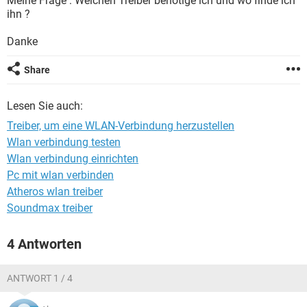
Meine Frage : Welchen Treiber benötige ich und wo finde ich
FACEBOOK
HARDWARE
ihn ?
Danke
Share
Lesen Sie auch:
Treiber, um eine WLAN-Verbindung herzustellen
Wlan verbindung testen
Wlan verbindung einrichten
Pc mit wlan verbinden
Atheros wlan treiber
Soundmax treiber
4 Antworten
ANTWORT 1 / 4