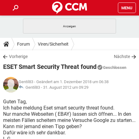
MENU
HOME
SPIELE
STREAMING
TIPPS & TRICKS
Forum
Viren/Sicherheit
ANDROID
IOS
SPIELE
STREAMING
DOWNLOADS
Vorherige
Nächste
WINDOWS 10
INSTAGRAM
ANDROID
IOS
ESET Smart Security Threat found
WHATSAPP
SPIELE
TIKTOK
STREAMING
Geschlossen
FORUM
WINDOWS 10
INSTAGRAM
FACEBOOK
ANDROID
HARDWARE
IOS
Gentil83
- Geändert am 1. Dezember 2018 um 06:38
WHATSAPP
SPIELE
TIKTOK
STREAMING
LEXIKON
Gentil83 -
31. August 2012 um 09:29
WINDOWS 10
INSTAGRAM
FACEBOOK
ANDROID
HARDWARE
IOS
WHATSAPP
SPIELE
TIKTOK
STREAMING
Guten Tag,
WINDOWS 10
INSTAGRAM
Ich habe meldung Eset smart security threat found.
FACEBOOK
ANDROID
HARDWARE
IOS
Nur manche Webseiten ( EBAY) lassen sich öffnen... In den
WHATSAPP
TIKTOK
meisten Fällen scheitern meine Versuche Google zu starten...
WINDOWS 10
INSTAGRAM
FACEBOOK
HARDWARE
Kann mir jemand einen Tipp geben?
WHATSAPP
TIKTOK
Dafür wäre ich sehr dankbar.
L.G