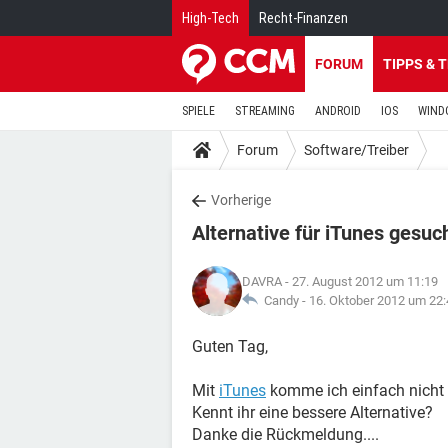
High-Tech
Recht-Finanzen
FORUM
TIPPS & 
SPIELE
STREAMING
ANDROID
IOS
WIND
Forum
Software/Treiber
Vorherige
Alternative für iTunes gesuc
DAVRA
- 27. August 2012 um 11:19
Candy -
16. Oktober 2012 um 22:
Guten Tag,
Mit
iTunes
komme ich einfach nicht 
Kennt ihr eine bessere Alternative?
Danke die Rückmeldung....