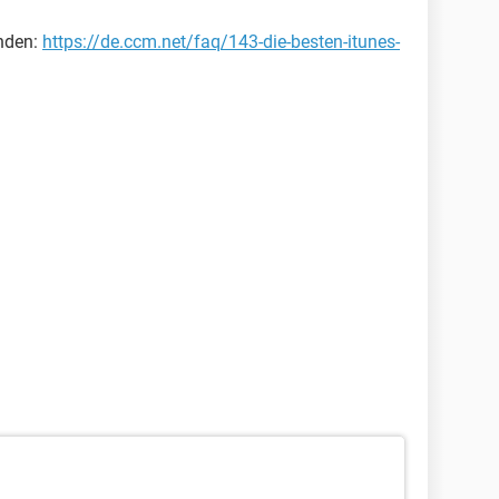
inden:
https://de.ccm.net/faq/143-die-besten-itunes-