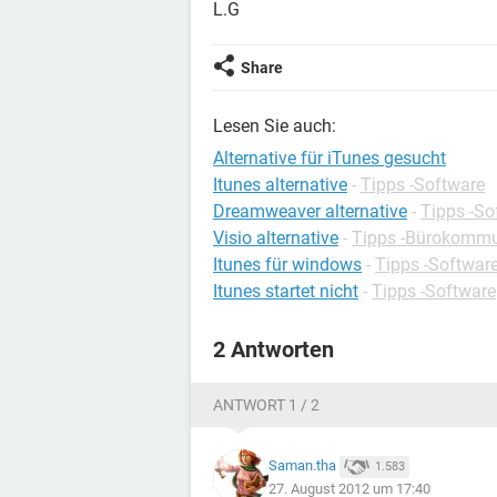
L.G
Share
Lesen Sie auch:
Alternative für iTunes gesucht
Itunes alternative
-
Tipps -Software
Dreamweaver alternative
-
Tipps -So
Visio alternative
-
Tipps -Bürokommu
Itunes für windows
-
Tipps -Softwar
Itunes startet nicht
-
Tipps -Software
2 Antworten
ANTWORT 1 / 2
Saman.tha
1.583
27. August 2012 um 17:40