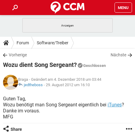
MENU
HOME
SPIELE
STREAMING
TIPPS & TRICKS
Forum
Software/Treiber
ANDROID
IOS
SPIELE
STREAMING
DOWNLOADS
Vorherige
Nächste
WINDOWS 10
INSTAGRAM
ANDROID
IOS
Wozu dient Song Sergeant?
WHATSAPP
SPIELE
TIKTOK
STREAMING
Geschlossen
FORUM
WINDOWS 10
INSTAGRAM
FACEBOOK
ANDROID
HARDWARE
IOS
Braga
- Geändert am 4. Dezember 2018 um 03:44
WHATSAPP
SPIELE
TIKTOK
STREAMING
LEXIKON
jedtheboss
-
29. August 2012 um 16:10
WINDOWS 10
INSTAGRAM
FACEBOOK
ANDROID
HARDWARE
IOS
WHATSAPP
SPIELE
TIKTOK
STREAMING
Guten Tag,
WINDOWS 10
INSTAGRAM
Wozu benötigt man Song Sergeant eigentlich bei
iTunes
?
FACEBOOK
ANDROID
HARDWARE
IOS
Danke im voraus.
WHATSAPP
TIKTOK
MFG
WINDOWS 10
INSTAGRAM
FACEBOOK
HARDWARE
WHATSAPP
TIKTOK
Share