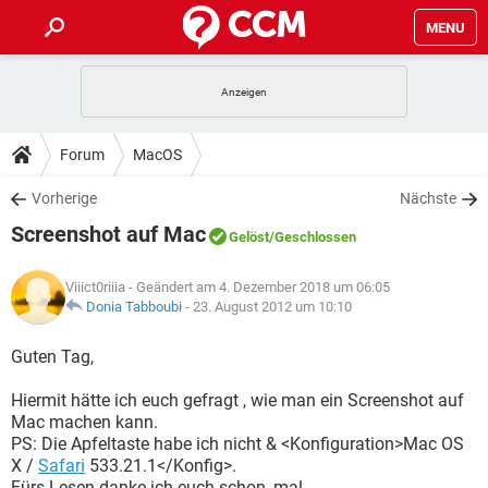
MENU
HOME
SPIELE
STREAMING
TIPPS & TRICKS
Forum
MacOS
ANDROID
IOS
SPIELE
STREAMING
DOWNLOADS
Vorherige
Nächste
WINDOWS 10
INSTAGRAM
ANDROID
IOS
Screenshot auf Mac
WHATSAPP
SPIELE
TIKTOK
STREAMING
Gelöst
/Geschlossen
FORUM
WINDOWS 10
INSTAGRAM
FACEBOOK
ANDROID
HARDWARE
IOS
Viiict0riiia
- Geändert am 4. Dezember 2018 um 06:05
WHATSAPP
SPIELE
TIKTOK
STREAMING
LEXIKON
Donia Tabboubi
-
23. August 2012 um 10:10
WINDOWS 10
INSTAGRAM
FACEBOOK
ANDROID
HARDWARE
IOS
WHATSAPP
SPIELE
TIKTOK
STREAMING
Guten Tag,
WINDOWS 10
INSTAGRAM
FACEBOOK
ANDROID
HARDWARE
IOS
Hiermit hätte ich euch gefragt , wie man ein Screenshot auf
WHATSAPP
TIKTOK
Mac machen kann.
WINDOWS 10
INSTAGRAM
FACEBOOK
HARDWARE
PS: Die Apfeltaste habe ich nicht & <Konfiguration>Mac OS
WHATSAPP
TIKTOK
X /
Safari
533.21.1</Konfig>.
Fürs Lesen danke ich euch schon, mal.