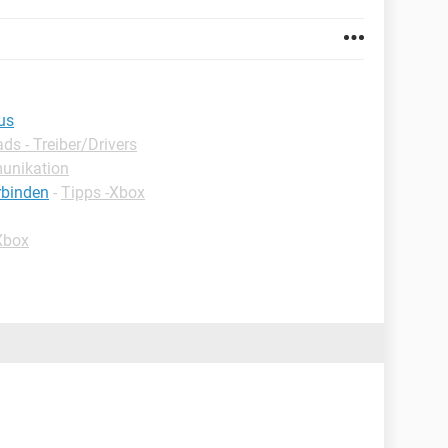
us
s - Treiber/Drivers
unikation
rbinden
-
Tipps -Xbox
Xbox