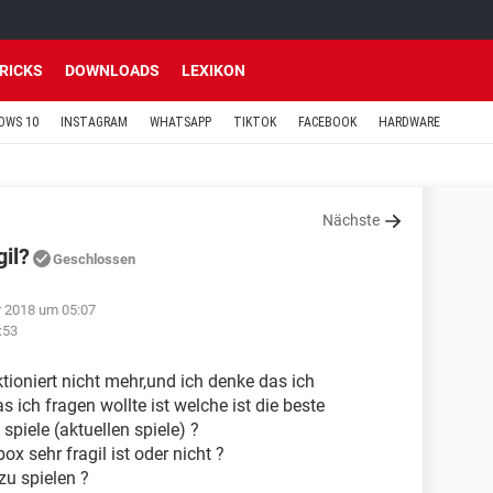
TRICKS
DOWNLOADS
LEXIKON
OWS 10
INSTAGRAM
WHATSAPP
TIKTOK
FACEBOOK
HARDWARE
Nächste
gil?
Geschlossen
r 2018 um 05:07
:53
tioniert nicht mehr,und ich denke das ich
ich fragen wollte ist welche ist die beste
piele (aktuellen spiele) ?
x sehr fragil ist oder nicht ?
zu spielen ?