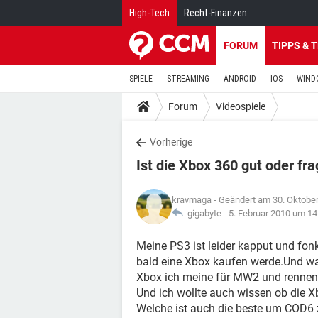
High-Tech
Recht-Finanzen
FORUM
TIPPS & 
SPIELE
STREAMING
ANDROID
IOS
WIND
Forum
Videospiele
Vorherige
Ist die Xbox 360 gut oder fra
kravmaga
- Geändert am 30. Oktobe
gigabyte -
5. Februar 2010 um 14
Meine PS3 ist leider kapput und fonk
bald eine Xbox kaufen werde.Und was 
Xbox ich meine für MW2 und rennen s
Und ich wollte auch wissen ob die Xbo
Welche ist auch die beste um COD6 