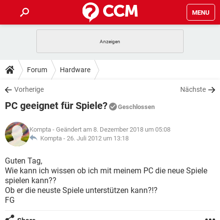
MENU
HOME
SPIELE
STREAMING
TIPPS & TRICKS
Forum
Hardware
ANDROID
IOS
SPIELE
STREAMING
DOWNLOADS
Vorherige
Nächste
WINDOWS 10
INSTAGRAM
ANDROID
IOS
PC geeignet für Spiele?
WHATSAPP
SPIELE
TIKTOK
STREAMING
Geschlossen
FORUM
WINDOWS 10
INSTAGRAM
FACEBOOK
ANDROID
HARDWARE
IOS
Kompta
- Geändert am 8. Dezember 2018 um 05:08
WHATSAPP
SPIELE
TIKTOK
STREAMING
LEXIKON
Kompta -
26. Juli 2012 um 13:18
WINDOWS 10
INSTAGRAM
FACEBOOK
ANDROID
HARDWARE
IOS
WHATSAPP
SPIELE
TIKTOK
STREAMING
Guten Tag,
WINDOWS 10
INSTAGRAM
Wie kann ich wissen ob ich mit meinem PC die neue Spiele
FACEBOOK
ANDROID
HARDWARE
IOS
spielen kann??
WHATSAPP
TIKTOK
Ob er die neuste Spiele unterstützen kann?!?
WINDOWS 10
INSTAGRAM
FACEBOOK
HARDWARE
FG
WHATSAPP
TIKTOK