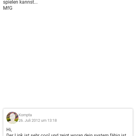
spielen kannst...
MfG
Kompta
26. Juli 2012 um 13:18
Hi,
Der Link ist sehr cool und zeigt woran dein system fähig ist,