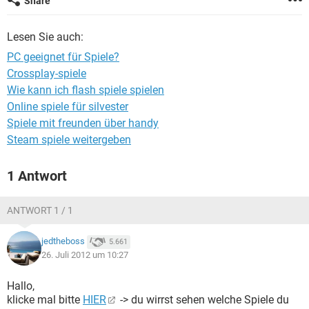
Share
FACEBOOK
HARDWARE
Lesen Sie auch:
PC geeignet für Spiele?
Crossplay-spiele
Wie kann ich flash spiele spielen
Online spiele für silvester
Spiele mit freunden über handy
Steam spiele weitergeben
1 Antwort
ANTWORT 1 / 1
jedtheboss
5.661
26. Juli 2012 um 10:27
Hallo,
klicke mal bitte
HIER
-> du wirrst sehen welche Spiele du