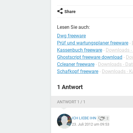
Share
Lesen Sie auch:
Dwg freeware
Prüf und wartungsplaner freeware
-
Kassenbuch freeware
-
Downloads -
Ghostscript freeware download
-
Do
Ccleaner freeware
-
Downloads - Dat
Schafkopf freeware
-
Downloads - Ka
1 Antwort
ANTWORT 1 / 1
ICH LIEBE IHN
2
23. Juli 2012 um 09:53