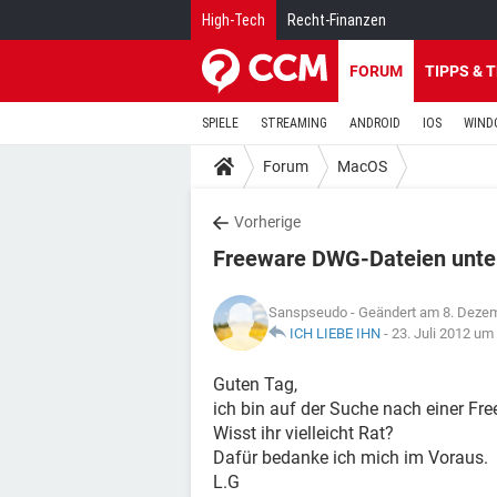
High-Tech
Recht-Finanzen
FORUM
TIPPS & 
SPIELE
STREAMING
ANDROID
IOS
WIND
Forum
MacOS
Vorherige
Freeware DWG-Dateien unter
Sanspseudo
- Geändert am 8. Deze
ICH LIEBE IHN
-
23. Juli 2012 um
Guten Tag,
ich bin auf der Suche nach einer Fr
Wisst ihr vielleicht Rat?
Dafür bedanke ich mich im Voraus.
L.G