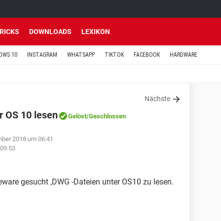
TRICKS
DOWNLOADS
LEXIKON
OWS 10
INSTAGRAM
WHATSAPP
TIKTOK
FACEBOOK
HARDWARE
Nächste
 OS 10 lesen
Gelöst
/Geschlossen
mber 2018 um 06:41
 09:53
eeware gesucht ,DWG -Dateien unter OS10 zu lesen.