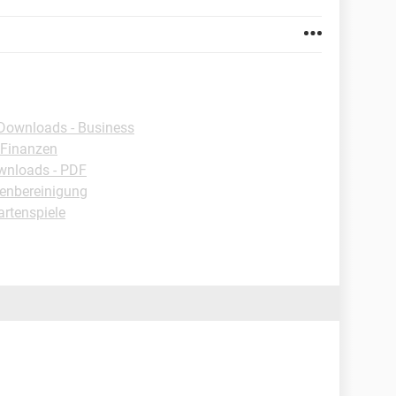
Downloads - Business
 Finanzen
wnloads - PDF
enbereinigung
rtenspiele