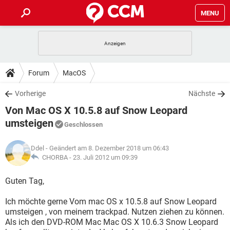
MENU
HOME
SPIELE
STREAMING
TIPPS & TRICKS
Forum
MacOS
ANDROID
IOS
SPIELE
STREAMING
DOWNLOADS
Vorherige
Nächste
WINDOWS 10
INSTAGRAM
ANDROID
IOS
Von Mac OS X 10.5.8 auf Snow Leopard
WHATSAPP
SPIELE
TIKTOK
STREAMING
FORUM
WINDOWS 10
INSTAGRAM
umsteigen
Geschlossen
FACEBOOK
ANDROID
HARDWARE
IOS
WHATSAPP
SPIELE
TIKTOK
STREAMING
LEXIKON
WINDOWS 10
INSTAGRAM
Ddel
- Geändert am 8. Dezember 2018 um 06:43
FACEBOOK
ANDROID
HARDWARE
IOS
CHORBA -
23. Juli 2012 um 09:39
WHATSAPP
SPIELE
TIKTOK
STREAMING
WINDOWS 10
INSTAGRAM
Guten Tag,
FACEBOOK
ANDROID
HARDWARE
IOS
WHATSAPP
TIKTOK
WINDOWS 10
INSTAGRAM
Ich möchte gerne Vom mac OS x 10.5.8 auf Snow Leopard
FACEBOOK
HARDWARE
umsteigen , von meinem trackpad. Nutzen ziehen zu können.
WHATSAPP
TIKTOK
Als ich den DVD-ROM Mac Mac OS X 10.6.3 Snow Leopard