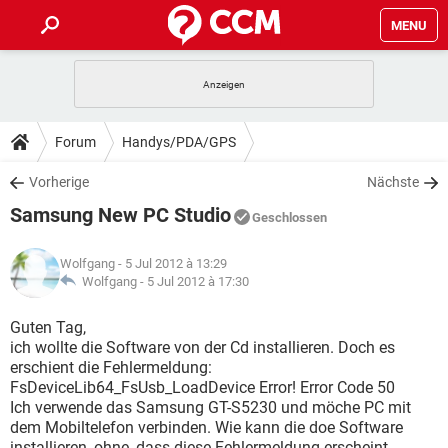
MENU
HOME
SPIELE
STREAMING
TIPPS & TRICKS
Forum
Handys/PDA/GPS
ANDROID
IOS
SPIELE
STREAMING
DOWNLOADS
Vorherige
Nächste
WINDOWS 10
INSTAGRAM
ANDROID
IOS
Samsung New PC Studio
WHATSAPP
SPIELE
TIKTOK
STREAMING
Geschlossen
FORUM
WINDOWS 10
INSTAGRAM
FACEBOOK
ANDROID
HARDWARE
IOS
Wolfgang
- 5 Jul 2012 à 13:29
WHATSAPP
SPIELE
TIKTOK
STREAMING
LEXIKON
Wolfgang -
5 Jul 2012 à 17:30
WINDOWS 10
INSTAGRAM
FACEBOOK
ANDROID
HARDWARE
IOS
WHATSAPP
SPIELE
TIKTOK
STREAMING
Guten Tag,
WINDOWS 10
INSTAGRAM
ich wollte die Software von der Cd installieren. Doch es
FACEBOOK
ANDROID
HARDWARE
IOS
erschient die Fehlermeldung:
WHATSAPP
TIKTOK
FsDeviceLib64_FsUsb_LoadDevice Error! Error Code 50
WINDOWS 10
INSTAGRAM
FACEBOOK
HARDWARE
Ich verwende das Samsung GT-S5230 und möche PC mit
WHATSAPP
TIKTOK
dem Mobiltelefon verbinden. Wie kann die doe Software
installieren, ohne, dass diese Fehlermeldung erscheint.