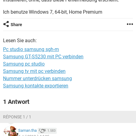
FACEBOOK
HARDWARE
Ich benutze Windows 7, 64-bit, Home Premium
Share
Lesen Sie auch:
Pc studio samsung sgh-m
Samsung GT-S5230 mit PC verbinden
Samsung pc studio
Samsung tv mit pc verbinden
Nummer unterdrücken samsung
Samsung kontakte exportieren
1 Antwort
RÉPONSE 1 / 1
Saman.tha
1.583