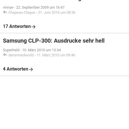
vinnye
-
22. September 2009 um 16:47
Chapeau-Claque
-
21. Juni 2016 um 08:36
17 Antworten
Samsung CLP-300: Ausdrucke sehr hell
Superheld
-
10. März 2010 um 13:34
dammnedworld
-
11. März 2010 um 09:46
4 Antworten