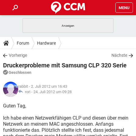
MENU
HOME
SPIELE
STREAMING
TIPPS & TRICKS
Forum
Hardware
ANDROID
IOS
SPIELE
STREAMING
DOWNLOADS
Vorherige
Nächste
WINDOWS 10
INSTAGRAM
ANDROID
IOS
Druckerprobleme mit Samsung CLP 320 Serie
WHATSAPP
SPIELE
TIKTOK
STREAMING
FORUM
WINDOWS 10
INSTAGRAM
Geschlossen
FACEBOOK
ANDROID
HARDWARE
IOS
WHATSAPP
SPIELE
TIKTOK
STREAMING
LEXIKON
WINDOWS 10
rabbit
- 2. Juli 2012 um 16:43
INSTAGRAM
FACEBOOK
ANDROID
HARDWARE
IOS
rori -
24. Juli 2012 um 09:28
WHATSAPP
SPIELE
TIKTOK
STREAMING
WINDOWS 10
INSTAGRAM
Guten Tag,
FACEBOOK
ANDROID
HARDWARE
IOS
WHATSAPP
TIKTOK
Ich habe einen Netzwerkfähigen CLP und diesen über mein
WINDOWS 10
INSTAGRAM
FACEBOOK
HARDWARE
Netzwerk an meinem MAC angeschlossen. Anfangs
WHATSAPP
TIKTOK
funktionierte das. Plötzlich stellte ich fest, dass jedesmal