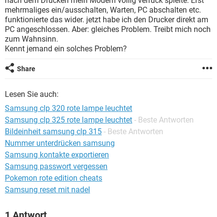
nach dem Drucken mein Modem völlig verrück spielte. Erst
FACEBOOK
HARDWARE
mehrmaliges ein/ausschalten, Warten, PC abschalten etc.
funktionierte das wider. jetzt habe ich den Drucker direkt am
PC angeschlossen. Aber: gleiches Problem. Treibt mich noch
zum Wahnsinn.
Kennt jemand ein solches Problem?
Share
Lesen Sie auch:
Samsung clp 320 rote lampe leuchtet
Samsung clp 325 rote lampe leuchtet
- Beste Antworten
Bildeinheit samsung clp 315
- Beste Antworten
Nummer unterdrücken samsung
Samsung kontakte exportieren
Samsung passwort vergessen
Pokemon rote edition cheats
Samsung reset mit nadel
1 Antwort