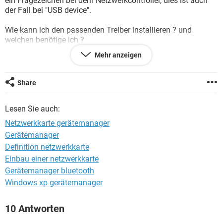
ein Fragezeichen bei dem Netzwerkcontroller, dies ist auch
FACEBOOK
HARDWARE
der Fall bei "USB device".
Wie kann ich den passenden Treiber installieren ? und
welchen benötige ich ?
Mehr anzeigen
MB: ASUS P5ND2.SLI
Danke
Share
Lesen Sie auch:
Netzwerkkarte gerätemanager
Gerätemanager
Definition netzwerkkarte
Einbau einer netzwerkkarte
Gerätemanager bluetooth
Windows xp gerätemanager
10 Antworten