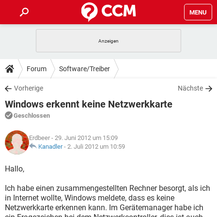
MENU
HOME
SPIELE
STREAMING
TIPPS & TRICKS
Forum
Software/Treiber
ANDROID
IOS
SPIELE
STREAMING
DOWNLOADS
Vorherige
Nächste
WINDOWS 10
INSTAGRAM
ANDROID
IOS
Windows erkennt keine Netzwerkkarte
WHATSAPP
SPIELE
TIKTOK
STREAMING
FORUM
WINDOWS 10
INSTAGRAM
Geschlossen
FACEBOOK
ANDROID
HARDWARE
IOS
WHATSAPP
SPIELE
TIKTOK
STREAMING
LEXIKON
WINDOWS 10
Erdbeer
- 29. Juni 2012 um 15:09
INSTAGRAM
FACEBOOK
ANDROID
HARDWARE
IOS
Kanadler
-
2. Juli 2012 um 10:59
WHATSAPP
SPIELE
TIKTOK
STREAMING
WINDOWS 10
INSTAGRAM
Hallo,
FACEBOOK
ANDROID
HARDWARE
IOS
WHATSAPP
TIKTOK
Ich habe einen zusammengestellten Rechner besorgt, als ich
WINDOWS 10
INSTAGRAM
FACEBOOK
HARDWARE
in Internet wollte, Windows meldete, dass es keine
WHATSAPP
TIKTOK
Netzwerkkarte erkennen kann. Im Gerätemanager habe ich