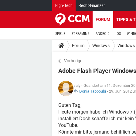
High-Tech
Recht-Finanzen
FORUM
TIPPS & 
SPIELE
STREAMING
ANDROID
IOS
WIND
Forum
Windows
Windows 
Vorherige
Adobe Flash Player Window
saly
- Geändert am 11. Dezember 20
Donia Tabboubi
-
29. Juni 2012 u
Guten Tag,
Heute morgen habe ich Windows 7 (
installiert.Doch schaffe ich mir ke
YouTube.
Könnte mir bitte jemand behilflich s