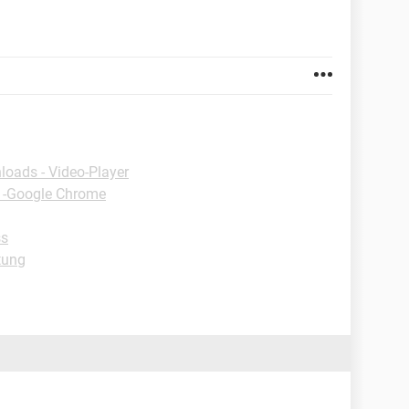
oads - Video-Player
 -Google Chrome
ss
tung