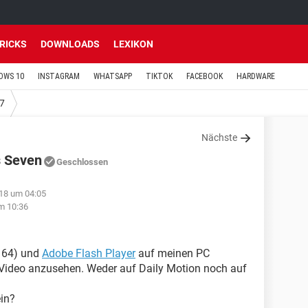
TRICKS
DOWNLOADS
LEXIKON
OWS 10
INSTAGRAM
WHATSAPP
TIKTOK
FACEBOOK
HARDWARE
7
Nächste
s Seven
Geschlossen
18 um 04:05
m 10:36
 64) und
Adobe Flash Player
auf meinen PC
in Video anzusehen. Weder auf Daily Motion noch auf
ein?