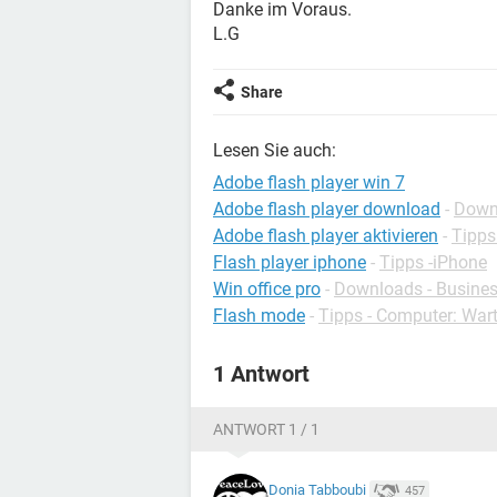
Danke im Voraus.
L.G
Share
Lesen Sie auch:
Adobe flash player win 7
Adobe flash player download
-
Downl
Adobe flash player aktivieren
-
Tipps
Flash player iphone
-
Tipps -iPhone
Win office pro
-
Downloads - Busine
Flash mode
-
Tipps - Computer: War
1 Antwort
ANTWORT 1 / 1
Donia Tabboubi
457