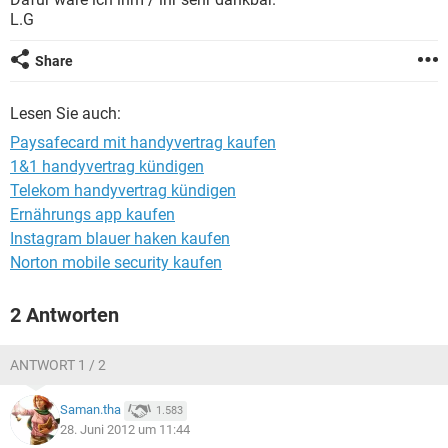
FACEBOOK
HARDWARE
L.G
Share
Lesen Sie auch:
Paysafecard mit handyvertrag kaufen
1&1 handyvertrag kündigen
Telekom handyvertrag kündigen
Ernährungs app kaufen
Instagram blauer haken kaufen
Norton mobile security kaufen
2 Antworten
ANTWORT 1 / 2
Saman.tha
1.583
28. Juni 2012 um 11:44