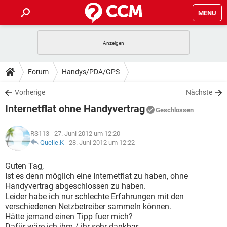
MENU
HOME
SPIELE
STREAMING
TIPPS & TRICKS
Forum
Handys/PDA/GPS
ANDROID
IOS
SPIELE
STREAMING
DOWNLOADS
Vorherige
Nächste
WINDOWS 10
INSTAGRAM
ANDROID
IOS
Internetflat ohne Handyvertrag
WHATSAPP
SPIELE
TIKTOK
STREAMING
Geschlossen
FORUM
WINDOWS 10
INSTAGRAM
FACEBOOK
ANDROID
HARDWARE
IOS
RS113
- 27. Juni 2012 um 12:20
WHATSAPP
SPIELE
TIKTOK
STREAMING
LEXIKON
Quelle.K
-
28. Juni 2012 um 12:22
WINDOWS 10
INSTAGRAM
FACEBOOK
ANDROID
HARDWARE
IOS
WHATSAPP
SPIELE
TIKTOK
STREAMING
Guten Tag,
WINDOWS 10
INSTAGRAM
Ist es denn möglich eine Internetflat zu haben, ohne
FACEBOOK
ANDROID
HARDWARE
IOS
Handyvertrag abgeschlossen zu haben.
WHATSAPP
TIKTOK
Leider habe ich nur schlechte Erfahrungen mit den
WINDOWS 10
INSTAGRAM
FACEBOOK
HARDWARE
verschiedenen Netzbetreiber sammeln können.
WHATSAPP
TIKTOK
Hätte jemand einen Tipp fuer mich?
Dafür wäre ich ihm / ihr sehr dankbar.