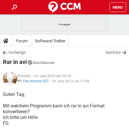
MENU
HOME
SPIELE
STREAMING
TIPPS & TRICKS
Forum
Software/Treiber
ANDROID
IOS
SPIELE
STREAMING
DOWNLOADS
Vorherige
Nächste
WINDOWS 10
INSTAGRAM
ANDROID
IOS
Rar in avi
WHATSAPP
SPIELE
TIKTOK
STREAMING
Geschlossen
FORUM
WINDOWS 10
INSTAGRAM
FACEBOOK
ANDROID
HARDWARE
IOS
Winston
- 14. Juni 2012 um 16:10
WHATSAPP
SPIELE
TIKTOK
STREAMING
LEXIKON
The Warrior 007
-
14. Juni 2012 um 17:44
WINDOWS 10
INSTAGRAM
FACEBOOK
ANDROID
HARDWARE
IOS
WHATSAPP
SPIELE
TIKTOK
STREAMING
Guten Tag,
WINDOWS 10
INSTAGRAM
FACEBOOK
ANDROID
HARDWARE
IOS
Mit welchem Programm kann ich rar in avi Format
WHATSAPP
TIKTOK
konvertieren?
WINDOWS 10
INSTAGRAM
FACEBOOK
HARDWARE
Ich bitte um Hilfe.
WHATSAPP
TIKTOK
FG