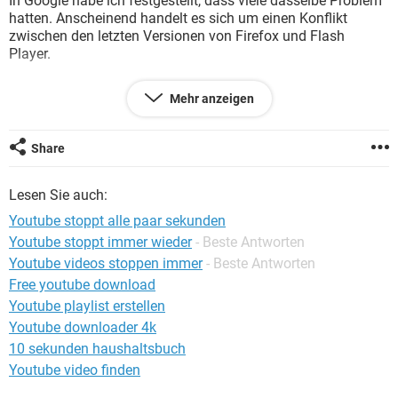
In Google habe ich festgestellt, dass viele dasselbe Problem
FACEBOOK
HARDWARE
hatten. Anscheinend handelt es sich um einen Konflikt
zwischen den letzten Versionen von Firefox und Flash
Player.
Hat jemand schon eine Lösung gefunden?
Mehr anzeigen
Gruß
Share
Lesen Sie auch:
Youtube stoppt alle paar sekunden
Youtube stoppt immer wieder
- Beste Antworten
Youtube videos stoppen immer
- Beste Antworten
Free youtube download
Youtube playlist erstellen
Youtube downloader 4k
10 sekunden haushaltsbuch
Youtube video finden