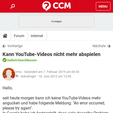
MENU
HOME
SPIELE
STREAMING
TIPPS & TRICKS
Forum
Internet
ANDROID
IOS
SPIELE
STREAMING
DOWNLOADS
Vorherige
Nächste
WINDOWS 10
INSTAGRAM
ANDROID
IOS
Kann YouTube-Videos nicht mehr abspielen
WHATSAPP
SPIELE
TIKTOK
STREAMING
FORUM
WINDOWS 10
INSTAGRAM
Gelöst
/Geschlossen
FACEBOOK
ANDROID
HARDWARE
IOS
WHATSAPP
SPIELE
TIKTOK
STREAMING
LEXIKON
WINDOWS 10
Irmo
- Geändert am 7. Februar 2019 um 06:43
INSTAGRAM
FACEBOOK
ANDROID
HARDWARE
IOS
AnkeEngel -
18. Juni 2012 um 12:05
WHATSAPP
SPIELE
TIKTOK
STREAMING
WINDOWS 10
INSTAGRAM
Hallo,
FACEBOOK
ANDROID
HARDWARE
IOS
WHATSAPP
TIKTOK
seit heute morgen kann ich keine YouTube-Videos mehr
WINDOWS 10
INSTAGRAM
FACEBOOK
HARDWARE
angucken und habe folgende Meldung: "An error occurred,
WHATSAPP
TIKTOK
please try again".