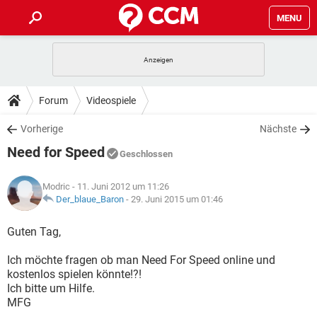
MENU
HOME
SPIELE
STREAMING
TIPPS & TRICKS
Forum
Videospiele
ANDROID
IOS
SPIELE
STREAMING
DOWNLOADS
Vorherige
Nächste
WINDOWS 10
INSTAGRAM
ANDROID
IOS
Need for Speed
WHATSAPP
SPIELE
TIKTOK
STREAMING
Geschlossen
FORUM
WINDOWS 10
INSTAGRAM
FACEBOOK
ANDROID
HARDWARE
IOS
Modric
- 11. Juni 2012 um 11:26
WHATSAPP
SPIELE
TIKTOK
STREAMING
LEXIKON
Der_blaue_Baron
-
29. Juni 2015 um 01:46
WINDOWS 10
INSTAGRAM
FACEBOOK
ANDROID
HARDWARE
IOS
WHATSAPP
SPIELE
TIKTOK
STREAMING
Guten Tag,
WINDOWS 10
INSTAGRAM
FACEBOOK
ANDROID
HARDWARE
IOS
Ich möchte fragen ob man Need For Speed online und
WHATSAPP
TIKTOK
kostenlos spielen könnte!?!
WINDOWS 10
INSTAGRAM
FACEBOOK
HARDWARE
Ich bitte um Hilfe.
WHATSAPP
TIKTOK
MFG