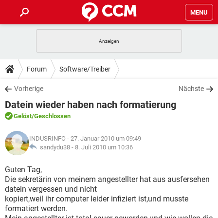
MENU
HOME
SPIELE
STREAMING
TIPPS & TRICKS
Forum
Software/Treiber
ANDROID
IOS
SPIELE
STREAMING
DOWNLOADS
Vorherige
Nächste
WINDOWS 10
INSTAGRAM
ANDROID
IOS
Datein wieder haben nach formatierung
WHATSAPP
SPIELE
TIKTOK
STREAMING
FORUM
WINDOWS 10
INSTAGRAM
Gelöst
/Geschlossen
FACEBOOK
ANDROID
HARDWARE
IOS
WHATSAPP
SPIELE
TIKTOK
STREAMING
LEXIKON
WINDOWS 10
INDUSRINFO
- 27. Januar 2010 um 09:49
INSTAGRAM
FACEBOOK
ANDROID
HARDWARE
IOS
sandydu38 -
8. Juli 2010 um 10:36
WHATSAPP
SPIELE
TIKTOK
STREAMING
WINDOWS 10
INSTAGRAM
Guten Tag,
FACEBOOK
ANDROID
HARDWARE
IOS
Die sekretärin von meinem angestellter hat aus ausfersehen
WHATSAPP
TIKTOK
datein vergessen und nicht
WINDOWS 10
INSTAGRAM
FACEBOOK
HARDWARE
kopiert,weil ihr computer leider infiziert ist,und musste
WHATSAPP
TIKTOK
formatiert werden.