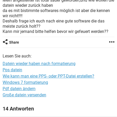
Mein angestellter ist total sauer geworden,und wie wollen die
FACEBOOK
HARDWARE
datein wieder zurück haben
da es mit bistimmte softwares möglich ist aber die kennen
wir nicht!!!!
Deshalb frage ich euch nach eine gute software die das
meiste zurück holt??
Kann mir jemand bitte helfen bevor wir gefeuert werden??
Share
Lesen Sie auch:
Datein wieder haben nach formatierung
Pps datein
Wie kann man eine PPS- oder PPT-Datei erstellen?
Windows 7 formatierung
Pdf datein ändern
Große datein versenden
14 Antworten