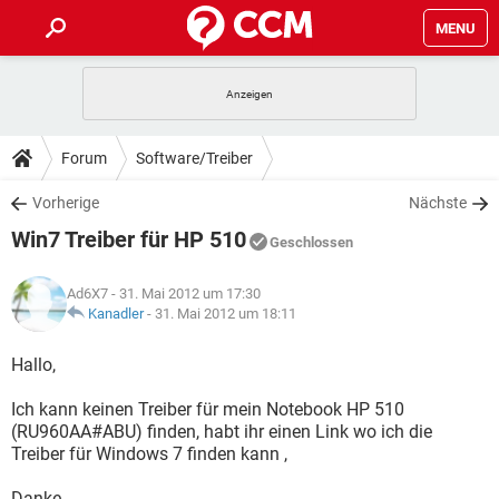
MENU
HOME
SPIELE
STREAMING
TIPPS & TRICKS
Forum
Software/Treiber
ANDROID
IOS
SPIELE
STREAMING
DOWNLOADS
Vorherige
Nächste
WINDOWS 10
INSTAGRAM
ANDROID
IOS
Win7 Treiber für HP 510
WHATSAPP
SPIELE
TIKTOK
STREAMING
Geschlossen
FORUM
WINDOWS 10
INSTAGRAM
FACEBOOK
ANDROID
HARDWARE
IOS
Ad6X7
- 31. Mai 2012 um 17:30
WHATSAPP
SPIELE
TIKTOK
STREAMING
LEXIKON
Kanadler
-
31. Mai 2012 um 18:11
WINDOWS 10
INSTAGRAM
FACEBOOK
ANDROID
HARDWARE
IOS
WHATSAPP
SPIELE
TIKTOK
STREAMING
Hallo,
WINDOWS 10
INSTAGRAM
FACEBOOK
ANDROID
HARDWARE
IOS
Ich kann keinen Treiber für mein Notebook HP 510
WHATSAPP
TIKTOK
(RU960AA#ABU) finden, habt ihr einen Link wo ich die
WINDOWS 10
INSTAGRAM
FACEBOOK
HARDWARE
Treiber für Windows 7 finden kann ,
WHATSAPP
TIKTOK
Danke