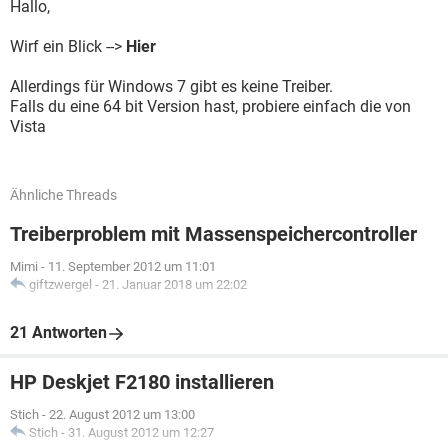
Hallo,
Wirf ein Blick -->
Hier
Allerdings für Windows 7 gibt es keine Treiber.
Falls du eine 64 bit Version hast, probiere einfach die von
Vista
Ähnliche Threads
Treiberproblem mit Massenspeichercontroller
Mimi
-
11. September 2012 um 11:01
giftzwergel
-
21. Januar 2018 um 22:02
21 Antworten
HP Deskjet F2180 installieren
Stich
-
22. August 2012 um 13:00
Stich
-
31. August 2012 um 12:27