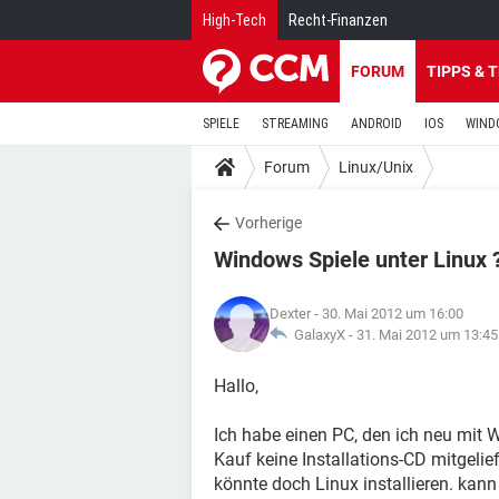
High-Tech
Recht-Finanzen
FORUM
TIPPS & 
SPIELE
STREAMING
ANDROID
IOS
WIND
Forum
Linux/Unix
Vorherige
Windows Spiele unter Linux 
Dexter
- 30. Mai 2012 um 16:00
GalaxyX -
31. Mai 2012 um 13:45
Hallo,
Ich habe einen PC, den ich neu mit 
Kauf keine Installations-CD mitgeli
könnte doch Linux installieren. kann