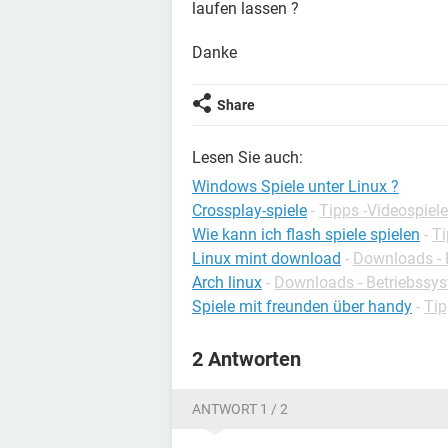
laufen lassen ?
Danke
Share
Lesen Sie auch:
Windows Spiele unter Linux ?
Crossplay-spiele
-
Tipps -Videospiele
Wie kann ich flash spiele spielen
-
Ti
Linux mint download
-
Downloads - 
Arch linux
-
Downloads - Betriebssy
Spiele mit freunden über handy
-
Tip
2 Antworten
ANTWORT 1 / 2