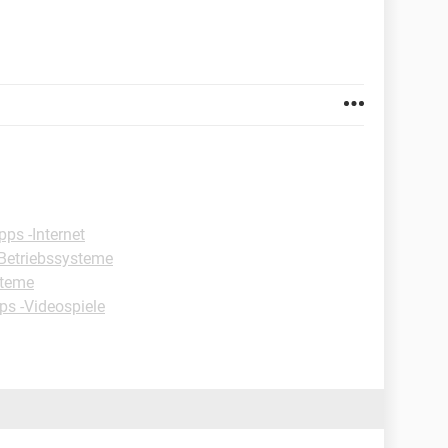
pps -Internet
Betriebssysteme
steme
ps -Videospiele