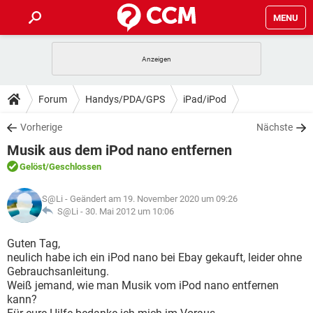
MENU
HOME
SPIELE
STREAMING
TIPPS & TRICKS
Forum
Handys/PDA/GPS
iPad/iPod
ANDROID
IOS
SPIELE
STREAMING
DOWNLOADS
Vorherige
Nächste
WINDOWS 10
INSTAGRAM
ANDROID
IOS
Musik aus dem iPod nano entfernen
WHATSAPP
SPIELE
TIKTOK
STREAMING
FORUM
WINDOWS 10
INSTAGRAM
Gelöst
/Geschlossen
FACEBOOK
ANDROID
HARDWARE
IOS
WHATSAPP
SPIELE
TIKTOK
STREAMING
LEXIKON
WINDOWS 10
S@Li
- Geändert am 19. November 2020 um 09:26
INSTAGRAM
FACEBOOK
ANDROID
HARDWARE
IOS
S@Li -
30. Mai 2012 um 10:06
WHATSAPP
SPIELE
TIKTOK
STREAMING
WINDOWS 10
INSTAGRAM
Guten Tag,
FACEBOOK
ANDROID
HARDWARE
IOS
neulich habe ich ein iPod nano bei Ebay gekauft, leider ohne
WHATSAPP
TIKTOK
Gebrauchsanleitung.
WINDOWS 10
INSTAGRAM
FACEBOOK
HARDWARE
Weiß jemand, wie man Musik vom iPod nano entfernen
WHATSAPP
TIKTOK
kann?