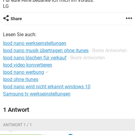
Für eure Hilfe bedanke ich mich im Voraus.
FACEBOOK
HARDWARE
LG
Share
Lesen Sie auch:
Ipod nano werkseinstellungen
Ipod nano musik übertragen ohne itunes
- Beste Antworten
Ipod nano löschen für verkauf
- Beste Antworten
Ipod video konvertieren
Ipod nano werbung
✓
Ipod ohne itunes
Ipod nano wird nicht erkannt windows 10
Samsung tv werkseinstellungen
1 Antwort
ANTWORT 1 / 1