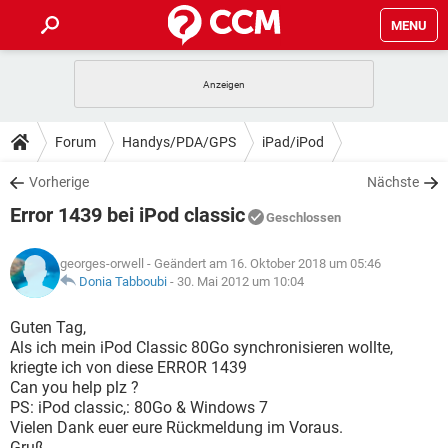
MENU
HOME
SPIELE
STREAMING
TIPPS & TRICKS
Forum
Handys/PDA/GPS
iPad/iPod
ANDROID
IOS
SPIELE
STREAMING
DOWNLOADS
Vorherige
Nächste
WINDOWS 10
INSTAGRAM
ANDROID
IOS
Error 1439 bei iPod classic
WHATSAPP
SPIELE
TIKTOK
STREAMING
Geschlossen
FORUM
WINDOWS 10
INSTAGRAM
FACEBOOK
ANDROID
HARDWARE
IOS
georges-orwell
- Geändert am 16. Oktober 2018 um 05:46
WHATSAPP
SPIELE
TIKTOK
STREAMING
LEXIKON
Donia Tabboubi
-
30. Mai 2012 um 10:04
WINDOWS 10
INSTAGRAM
FACEBOOK
ANDROID
HARDWARE
IOS
WHATSAPP
SPIELE
TIKTOK
STREAMING
Guten Tag,
WINDOWS 10
INSTAGRAM
Als ich mein iPod Classic 80Go synchronisieren wollte,
FACEBOOK
ANDROID
HARDWARE
IOS
kriegte ich von diese ERROR 1439
WHATSAPP
TIKTOK
Can you help plz ?
WINDOWS 10
INSTAGRAM
FACEBOOK
HARDWARE
PS: iPod classic,: 80Go & Windows 7
WHATSAPP
TIKTOK
Vielen Dank euer eure Rückmeldung im Voraus.
Gruß