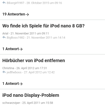
Bikergirl1997
-
28. Oktober 2015 um 09:16
19 Antworten
Wo finde ich Spiele für iPod nano 8 GB?
Arial
-
21. November 2011 um 09:11
BigBoss1982
-
21. November 2011 um 14:14
1 Antwort
Hörbücher von iPod entfernen
Christina
-
26. April 2012 um 17:31
jedtheboss
-
27. April 2012 um 12:42
1 Antwort
iPod nano Display-Problem
schwarzviper
-
25. April 2011 um 15:58