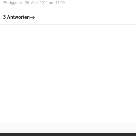
riggotta
-
26. April 2011 um 11:00
3 Antworten