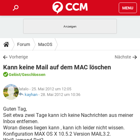
MENU
HOME
SPIELE
STREAMING
TIPPS & TRICKS
Forum
MacOS
ANDROID
IOS
SPIELE
STREAMING
DOWNLOADS
Vorherige
Nächste
WINDOWS 10
INSTAGRAM
ANDROID
IOS
Kann keine Mail auf dem MAC löschen
WHATSAPP
SPIELE
TIKTOK
STREAMING
FORUM
WINDOWS 10
INSTAGRAM
Gelöst
/Geschlossen
FACEBOOK
ANDROID
HARDWARE
IOS
WHATSAPP
SPIELE
TIKTOK
STREAMING
LEXIKON
WINDOWS 10
latalo
- 25. Mai 2012 um 12:05
INSTAGRAM
FACEBOOK
ANDROID
HARDWARE
IOS
kayhan
-
28. Mai 2012 um 10:36
WHATSAPP
SPIELE
TIKTOK
STREAMING
WINDOWS 10
INSTAGRAM
Guten Tag,
FACEBOOK
ANDROID
HARDWARE
IOS
Seit etwa zwei Tage kann ich keine Nachrichten aus meiner
WHATSAPP
TIKTOK
Inbox entfernen.
WINDOWS 10
INSTAGRAM
FACEBOOK
HARDWARE
Woran dieses liegen kann , kann ich leider nicht wissen.
WHATSAPP
TIKTOK
Konfiguration MAX OS X 10.5.2 Version MAIL3.2.