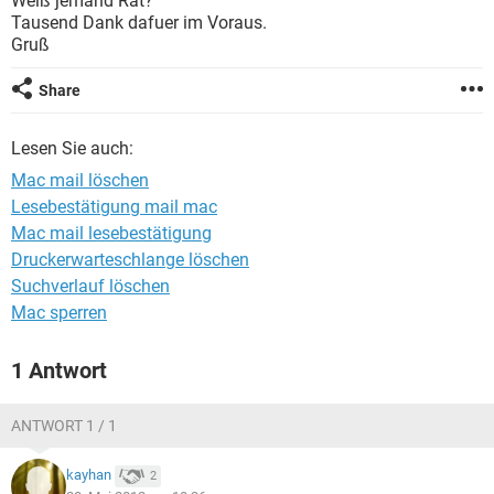
Weiß jemand Rat?
FACEBOOK
HARDWARE
Tausend Dank dafuer im Voraus.
Gruß
Share
Lesen Sie auch:
Mac mail löschen
Lesebestätigung mail mac
Mac mail lesebestätigung
Druckerwarteschlange löschen
Suchverlauf löschen
Mac sperren
1 Antwort
ANTWORT 1 / 1
kayhan
2