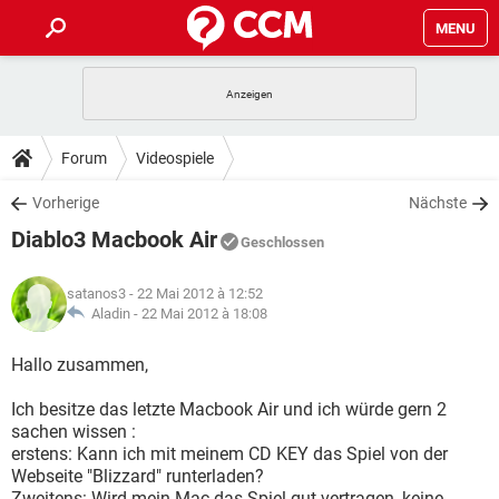
MENU
HOME
SPIELE
STREAMING
TIPPS & TRICKS
Forum
Videospiele
ANDROID
IOS
SPIELE
STREAMING
DOWNLOADS
Vorherige
Nächste
WINDOWS 10
INSTAGRAM
ANDROID
IOS
Diablo3 Macbook Air
WHATSAPP
SPIELE
TIKTOK
STREAMING
Geschlossen
FORUM
WINDOWS 10
INSTAGRAM
FACEBOOK
ANDROID
HARDWARE
IOS
satanos3
- 22 Mai 2012 à 12:52
WHATSAPP
SPIELE
TIKTOK
STREAMING
LEXIKON
Aladin -
22 Mai 2012 à 18:08
WINDOWS 10
INSTAGRAM
FACEBOOK
ANDROID
HARDWARE
IOS
WHATSAPP
SPIELE
TIKTOK
STREAMING
Hallo zusammen,
WINDOWS 10
INSTAGRAM
FACEBOOK
ANDROID
HARDWARE
IOS
Ich besitze das letzte Macbook Air und ich würde gern 2
WHATSAPP
TIKTOK
sachen wissen :
WINDOWS 10
INSTAGRAM
FACEBOOK
HARDWARE
erstens: Kann ich mit meinem CD KEY das Spiel von der
WHATSAPP
TIKTOK
Webseite "Blizzard" runterladen?
Zweitens: Wird mein Mac das Spiel gut vertragen, keine