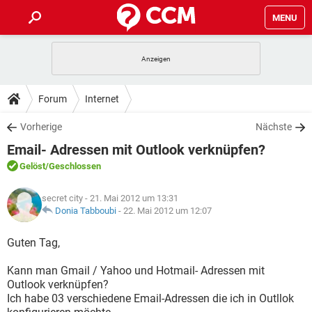
MENU
HOME
SPIELE
STREAMING
TIPPS & TRICKS
Forum
Internet
ANDROID
IOS
SPIELE
STREAMING
DOWNLOADS
Vorherige
Nächste
WINDOWS 10
INSTAGRAM
ANDROID
IOS
Email- Adressen mit Outlook verknüpfen?
WHATSAPP
SPIELE
TIKTOK
STREAMING
FORUM
WINDOWS 10
INSTAGRAM
Gelöst
/Geschlossen
FACEBOOK
ANDROID
HARDWARE
IOS
WHATSAPP
SPIELE
TIKTOK
STREAMING
LEXIKON
WINDOWS 10
secret city
- 21. Mai 2012 um 13:31
INSTAGRAM
FACEBOOK
ANDROID
HARDWARE
IOS
Donia Tabboubi
-
22. Mai 2012 um 12:07
WHATSAPP
SPIELE
TIKTOK
STREAMING
WINDOWS 10
INSTAGRAM
Guten Tag,
FACEBOOK
ANDROID
HARDWARE
IOS
WHATSAPP
TIKTOK
Kann man Gmail / Yahoo und Hotmail- Adressen mit
WINDOWS 10
INSTAGRAM
FACEBOOK
HARDWARE
Outlook verknüpfen?
WHATSAPP
TIKTOK
Ich habe 03 verschiedene Email-Adressen die ich in Outllok