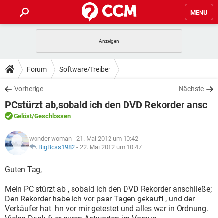
MENU
HOME
SPIELE
STREAMING
TIPPS & TRICKS
Forum
Software/Treiber
ANDROID
IOS
SPIELE
STREAMING
DOWNLOADS
Vorherige
Nächste
WINDOWS 10
INSTAGRAM
ANDROID
IOS
PCstürzt ab,sobald ich den DVD Rekorder ansc
WHATSAPP
SPIELE
TIKTOK
STREAMING
FORUM
WINDOWS 10
INSTAGRAM
Gelöst
/Geschlossen
FACEBOOK
ANDROID
HARDWARE
IOS
WHATSAPP
SPIELE
TIKTOK
STREAMING
LEXIKON
WINDOWS 10
wonder woman
- 21. Mai 2012 um 10:42
INSTAGRAM
FACEBOOK
ANDROID
HARDWARE
IOS
BigBoss1982
-
22. Mai 2012 um 10:47
WHATSAPP
SPIELE
TIKTOK
STREAMING
WINDOWS 10
INSTAGRAM
Guten Tag,
FACEBOOK
ANDROID
HARDWARE
IOS
WHATSAPP
TIKTOK
Mein PC stürzt ab , sobald ich den DVD Rekorder anschließe;
WINDOWS 10
INSTAGRAM
FACEBOOK
HARDWARE
Den Rekorder habe ich vor paar Tagen gekauft , und der
WHATSAPP
TIKTOK
Verkäufer hat ihn vor mir getestet und alles war in Ordnung.