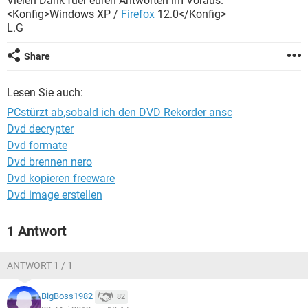
Vielen Dank fuer euren Antworten im Voraus.
FACEBOOK
HARDWARE
<Konfig>Windows XP /
Firefox
12.0</Konfig>
L.G
Share
Lesen Sie auch:
PCstürzt ab,sobald ich den DVD Rekorder ansc
Dvd decrypter
Dvd formate
Dvd brennen nero
Dvd kopieren freeware
Dvd image erstellen
1 Antwort
ANTWORT 1 / 1
BigBoss1982
82