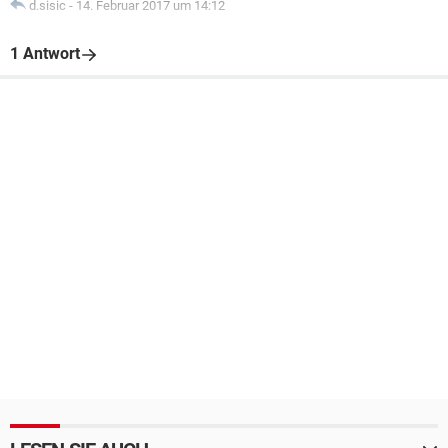
d.sisic
-
14. Februar 2017 um 14:12
1 Antwort