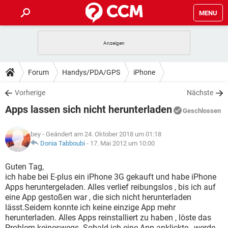
MENU
HOME
SPIELE
STREAMING
TIPPS & TRICKS
Forum
Handys/PDA/GPS
iPhone
ANDROID
IOS
SPIELE
STREAMING
DOWNLOADS
Vorherige
Nächste
WINDOWS 10
INSTAGRAM
ANDROID
IOS
Apps lassen sich nicht herunterladen
WHATSAPP
SPIELE
TIKTOK
STREAMING
Geschlossen
FORUM
WINDOWS 10
INSTAGRAM
FACEBOOK
ANDROID
HARDWARE
IOS
bey
- Geändert am 24. Oktober 2018 um 01:18
WHATSAPP
SPIELE
TIKTOK
STREAMING
LEXIKON
Donia Tabboubi
-
17. Mai 2012 um 10:00
WINDOWS 10
INSTAGRAM
FACEBOOK
ANDROID
HARDWARE
IOS
WHATSAPP
SPIELE
TIKTOK
STREAMING
Guten Tag,
WINDOWS 10
INSTAGRAM
ich habe bei E-plus ein iPhone 3G gekauft und habe iPhone
FACEBOOK
ANDROID
HARDWARE
IOS
Apps heruntergeladen. Alles verlief reibungslos , bis ich auf
WHATSAPP
TIKTOK
eine App gestoßen war , die sich nicht herunterladen
WINDOWS 10
INSTAGRAM
FACEBOOK
HARDWARE
lässt.Seidem konnte ich keine einzige App mehr
WHATSAPP
TIKTOK
herunterladen. Alles Apps reinstalliert zu haben , löste das
Problem keineswegs. Sobald ich eine App anklickte , werde