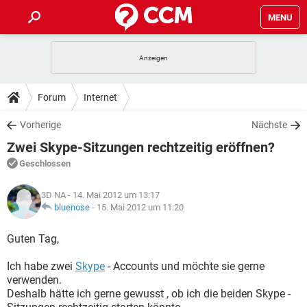
MENU
HOME
SPIELE
STREAMING
TIPPS & TRICKS
Forum
Internet
ANDROID
IOS
SPIELE
STREAMING
DOWNLOADS
Vorherige
Nächste
WINDOWS 10
INSTAGRAM
ANDROID
IOS
Zwei Skype-Sitzungen rechtzeitig eröffnen?
WHATSAPP
SPIELE
TIKTOK
STREAMING
FORUM
WINDOWS 10
INSTAGRAM
Geschlossen
FACEBOOK
ANDROID
HARDWARE
IOS
WHATSAPP
SPIELE
TIKTOK
STREAMING
LEXIKON
WINDOWS 10
3D NA
- 14. Mai 2012 um 13:17
INSTAGRAM
FACEBOOK
ANDROID
HARDWARE
IOS
bluenose
-
15. Mai 2012 um 11:20
WHATSAPP
SPIELE
TIKTOK
STREAMING
WINDOWS 10
INSTAGRAM
Guten Tag,
FACEBOOK
ANDROID
HARDWARE
IOS
WHATSAPP
TIKTOK
Ich habe zwei
WINDOWS 10
Skype
- Accounts und möchte sie gerne
INSTAGRAM
FACEBOOK
HARDWARE
verwenden.
WHATSAPP
TIKTOK
Deshalb hätte ich gerne gewusst , ob ich die beiden Skype -