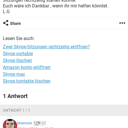
Sitzungen rechtzeitig starten könnte.
FACEBOOK
HARDWARE
Euch wäre ich Dankbar , wenn ihr mir helfen könntet.
L.G
Share
Lesen Sie auch:
Zwei Skype-Sitzungen rechtzeitig eröffnen?
Skype portable
Skype löschen
Amazon konto eröffnen
Skype mac
Skype kontakte löschen
1 Antwort
ANTWORT 1 / 1
bluenose
27