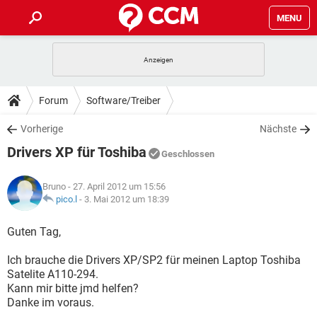
MENU
HOME
SPIELE
STREAMING
TIPPS & TRICKS
Forum
Software/Treiber
ANDROID
IOS
SPIELE
STREAMING
DOWNLOADS
Vorherige
Nächste
WINDOWS 10
INSTAGRAM
ANDROID
IOS
Drivers XP für Toshiba
WHATSAPP
SPIELE
TIKTOK
STREAMING
Geschlossen
FORUM
WINDOWS 10
INSTAGRAM
FACEBOOK
ANDROID
HARDWARE
IOS
Bruno
- 27. April 2012 um 15:56
WHATSAPP
SPIELE
TIKTOK
STREAMING
LEXIKON
pico.l
-
3. Mai 2012 um 18:39
WINDOWS 10
INSTAGRAM
FACEBOOK
ANDROID
HARDWARE
IOS
WHATSAPP
SPIELE
TIKTOK
STREAMING
Guten Tag,
WINDOWS 10
INSTAGRAM
FACEBOOK
ANDROID
HARDWARE
IOS
Ich brauche die Drivers XP/SP2 für meinen Laptop Toshiba
WHATSAPP
TIKTOK
Satelite A110-294.
WINDOWS 10
INSTAGRAM
FACEBOOK
HARDWARE
Kann mir bitte jmd helfen?
WHATSAPP
TIKTOK
Danke im voraus.