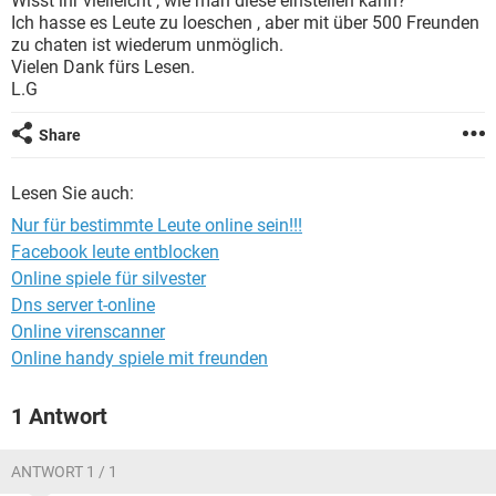
Wisst ihr vielleicht , wie man diese einstellen kann?
FACEBOOK
HARDWARE
Ich hasse es Leute zu loeschen , aber mit über 500 Freunden
zu chaten ist wiederum unmöglich.
Vielen Dank fürs Lesen.
L.G
Share
Lesen Sie auch:
Nur für bestimmte Leute online sein!!!
Facebook leute entblocken
Online spiele für silvester
Dns server t-online
Online virenscanner
Online handy spiele mit freunden
1 Antwort
ANTWORT 1 / 1