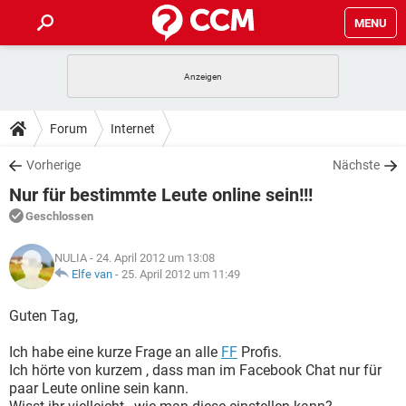
MENU
HOME
SPIELE
STREAMING
TIPPS & TRICKS
Forum
Internet
ANDROID
IOS
SPIELE
STREAMING
DOWNLOADS
Vorherige
Nächste
WINDOWS 10
INSTAGRAM
ANDROID
IOS
Nur für bestimmte Leute online sein!!!
WHATSAPP
SPIELE
TIKTOK
STREAMING
FORUM
WINDOWS 10
INSTAGRAM
Geschlossen
FACEBOOK
ANDROID
HARDWARE
IOS
WHATSAPP
SPIELE
TIKTOK
STREAMING
LEXIKON
WINDOWS 10
NULIA
- 24. April 2012 um 13:08
INSTAGRAM
FACEBOOK
ANDROID
HARDWARE
IOS
Elfe van
-
25. April 2012 um 11:49
WHATSAPP
SPIELE
TIKTOK
STREAMING
WINDOWS 10
INSTAGRAM
Guten Tag,
FACEBOOK
ANDROID
HARDWARE
IOS
WHATSAPP
TIKTOK
Ich habe eine kurze Frage an alle
WINDOWS 10
INSTAGRAM
FF
Profis.
FACEBOOK
HARDWARE
Ich hörte von kurzem , dass man im Facebook Chat nur für
WHATSAPP
TIKTOK
paar Leute online sein kann.