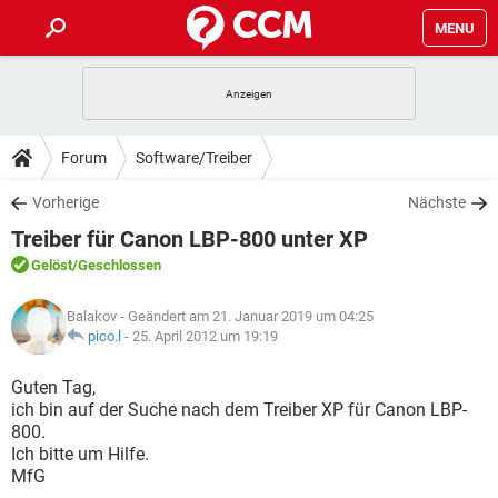
MENU
HOME
SPIELE
STREAMING
TIPPS & TRICKS
Forum
Software/Treiber
ANDROID
IOS
SPIELE
STREAMING
DOWNLOADS
Vorherige
Nächste
WINDOWS 10
INSTAGRAM
ANDROID
IOS
Treiber für Canon LBP-800 unter XP
WHATSAPP
SPIELE
TIKTOK
STREAMING
FORUM
WINDOWS 10
INSTAGRAM
Gelöst
/Geschlossen
FACEBOOK
ANDROID
HARDWARE
IOS
WHATSAPP
SPIELE
TIKTOK
STREAMING
LEXIKON
WINDOWS 10
Balakov
- Geändert am 21. Januar 2019 um 04:25
INSTAGRAM
FACEBOOK
ANDROID
HARDWARE
IOS
pico.l
-
25. April 2012 um 19:19
WHATSAPP
SPIELE
TIKTOK
STREAMING
WINDOWS 10
INSTAGRAM
Guten Tag,
FACEBOOK
ANDROID
HARDWARE
IOS
ich bin auf der Suche nach dem Treiber XP für Canon LBP-
WHATSAPP
TIKTOK
800.
WINDOWS 10
INSTAGRAM
FACEBOOK
HARDWARE
Ich bitte um Hilfe.
WHATSAPP
TIKTOK
MfG