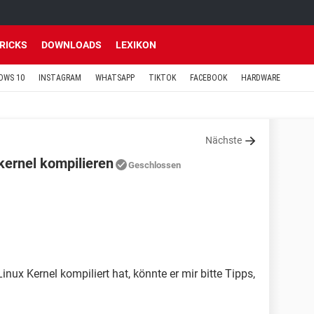
TRICKS
DOWNLOADS
LEXIKON
OWS 10
INSTAGRAM
WHATSAPP
TIKTOK
FACEBOOK
HARDWARE
Nächste
kernel kompilieren
Geschlossen
nux Kernel kompiliert hat, könnte er mir bitte Tipps,