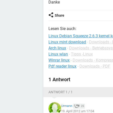
Danke
Share
Lesen Sie auch:
Linux Debian Squeeze 2.6.3 kernel k
Linux mint download
-
Downloads - 
Arch linux
-
Downloads - Betriebssy
Linux wlan
-
Tipps -Linux
Winrar linux
-
Downloads - Kompres
Pdf reader linux
-
Downloads - PDF
1 Antwort
ANTWORT 1 / 1
Urmann
25
19. April 2012 um 17:04