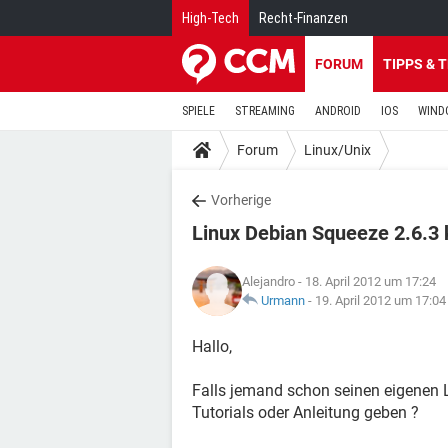
High-Tech
Recht-Finanzen
FORUM
TIPPS & 
SPIELE
STREAMING
ANDROID
IOS
WIND
Forum
Linux/Unix
Vorherige
Linux Debian Squeeze 2.6.3 
Alejandro
- 18. April 2012 um 17:24
Urmann
-
19. April 2012 um 17:04
Hallo,
Falls jemand schon seinen eigenen Li
Tutorials oder Anleitung geben ?