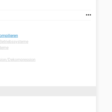
ompilieren
Betriebssysteme
steme
sion/Dekompression